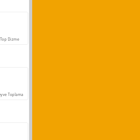
Top Dizme
yve Toplama