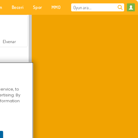
on
Beceri
Spor
MMO
Senin için
Elvenar
ervice, to
tising. By
Hastane Cerrah Doktor Oyunu
information