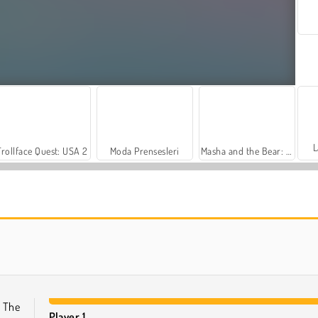
L
Trollface Quest: USA 2
Moda Prensesleri
Masha and the Bear: Meadows
Farm Merge Valley
Royal Story
. The
Player 1