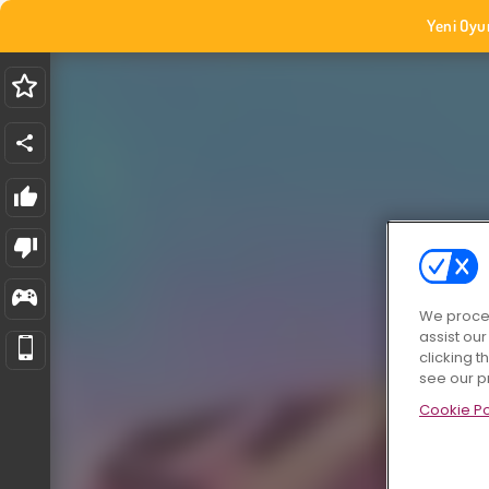
Yeni Oyu
We proces
assist ou
clicking t
see our p
Cookie Po