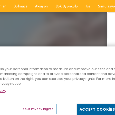
nlar
Bulmaca
Aksiyon
Çok Oyunculu
Kız
Simülasy
s your personal information to measure and improve our sites and s
r marketing campaigns and to provide personalised content and adver
he button on the right, you can exercise your privacy rights. For more 
rivacy notice
licy
Your Privacy Rights
ACCEPT COOKIES