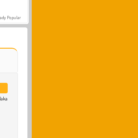
ady Popular
laka