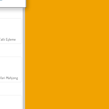
Arazi Aracı Tırmanışı 4x4
Tatlı Eşleme
fari Mahjong