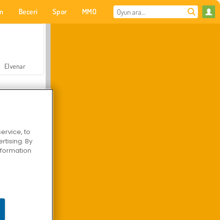
on
Beceri
Spor
MMO
Senin için
Elvenar
ervice, to
tising. By
Hastane Cerrah Doktor Oyunu
information