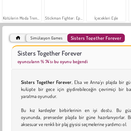
Kötülerin Moda Trendleri
Stickman Fighter: Epic Battle
İçecekleri Eşle
Sisters Together Forever
Simülasyon Games
Masha and the Bear: Meadows
Scala 40
Sisters Together Forever
oyuncuların % 74'sı bu oyunu beğendi
Sisters Together Forever
, Elsa ve Anna'yı plajda bir g
kulüpte bir gece için giydirebileceğin çevrimiçi bir b
yaratma oyunudur.
Bu kız kardeşler birbirlerinin en iyi dostu. Bu güze
oyununda, prensesler plajda bir güne hazırlanıyorlar. Bi
aksesuar ve renkli bir plaj giysisi seçmelerine yardımcı ol.