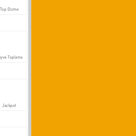
Top Dizme
yve Toplama
Jackpot