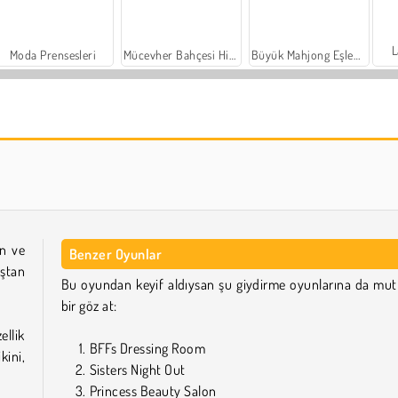
L
Moda Prensesleri
Mücevher Bahçesi Hikayesi
Büyük Mahjong Eşleme
Trollface Quest: USA 2
Farm Merge Valley
ün ve
Benzer Oyunlar
aştan
Bu oyundan keyif aldıysan şu giydirme oyunlarına da mut
bir göz at:
llik
BFFs Dressing Room
kini,
Sisters Night Out
Princess Beauty Salon