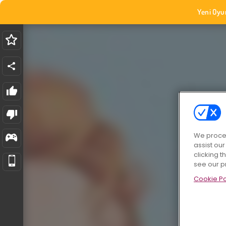
Yeni Oyu
We proces
assist ou
clicking t
see our p
Cookie Po