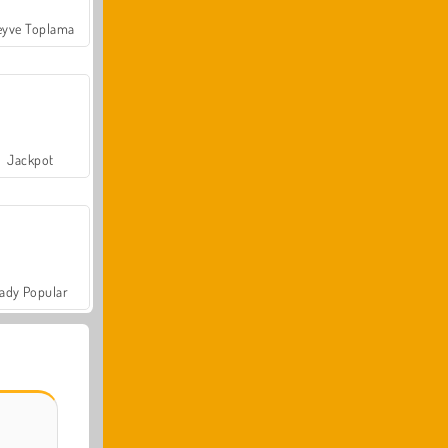
yve Toplama
Jackpot
ady Popular