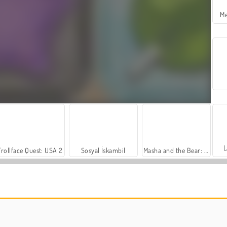
Me
L
Trollface Quest: USA 2
Sosyal İskambil
Masha and the Bear: Meadows
Let's Fish!
Farm Merge Valley