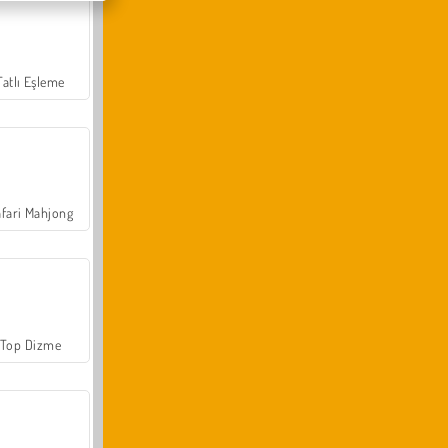
Tatlı Eşleme
fari Mahjong
Top Dizme