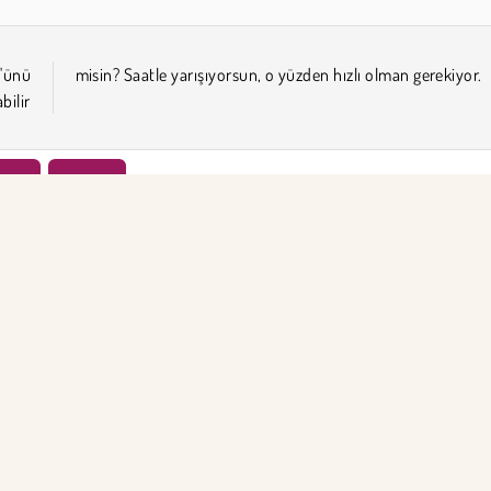
'ünü
misin? Saatle yarışıyorsun, o yüzden hızlı olman gerekiyor.
ilir
culu
WebGL
KET BİLGİSİ
DESTEK
llanım Koşulları
Çerezler
Yardım
Gizlilik İlkesi
Çerez Onayı