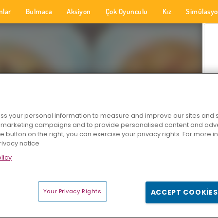
nlar
Bulmaca
Aksiyon
Çok Oyunculu
Kız
Simülasy
s your personal information to measure and improve our sites and s
r marketing campaigns and to provide personalised content and adver
he button on the right, you can exercise your privacy rights. For more 
rivacy notice
licy
Your Privacy Rights
ACCEPT COOKIES