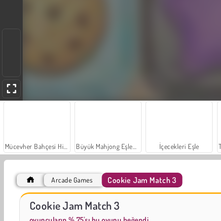
Mücevher Bahçesi Hikayesi
Büyük Mahjong Eşleme
İçecekleri Eşle
Cookie Jam Match 3
Arcade Games
Royal Story
Scala 40
Cookie Jam Match 3
oyuncuların % 75'sı bu oyunu beğendi