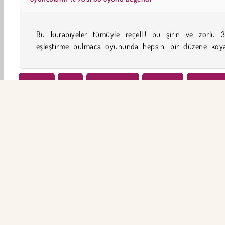
Bu kurabiyeler tümüyle reçelli! bu şirin ve zorlu 3
eşleştirme bulmaca oyununda hepsini bir düzene koyab
Arcade
Aile
3 Eşleştirme
Bulmaca
Tek Oyun
ŞİR
Ku