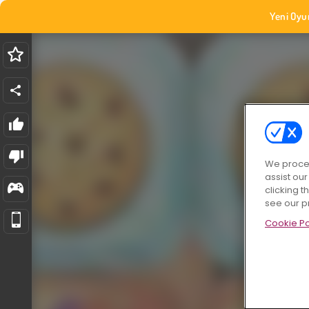
Yeni Oyu
We proces
assist ou
clicking t
see our p
Cookie Po