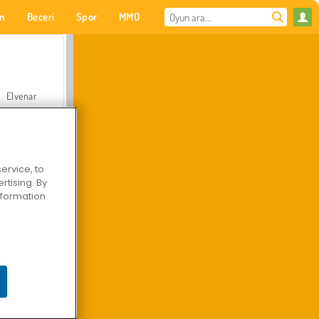
on
Beceri
Spor
MMO
Senin için
Elvenar
ervice, to
tising. By
Hastane Cerrah Doktor Oyunu
information
Arazi Aracı Tırmanışı 4x4