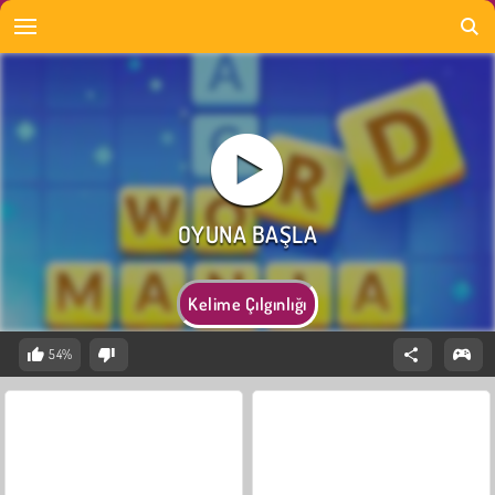
Kelime Çılgınlığı
54%