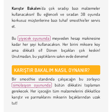
Karıştır Bakalım
'da çok sıradışı bazı malzemeler
kullanacaksın! Bu eğlenceli ve sıradan 3B oyunda
korkusuz müşterilerine bazı tuhaf smoothie'ler servis
et.
Bu
yiyecek oyununda
meyveden hesap makinesine
kadar her şeyi kullanacaksın. Her birini miksere koy
ama dikkatli ol! Dönen bıçakları çok keskin!
Unutmadan, bu yaptıklarını sakın evde deneme!
KARIŞTIR BAKALIM NASIL OYNANIR?
Bir smoothie standında çalışacağın bu zorlayıcı
simülasyon oyununda
bütün dikkatini toplaman
gerekecek. Her içeceğin tüm malzemelerini dikkatlice
karıştır ve parmaklarını mikserin bıçaklarından uzak
tut!