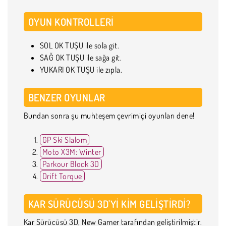
OYUN KONTROLLERI
SOL OK TUŞU ile sola git.
SAĞ OK TUŞU ile sağa git.
YUKARI OK TUŞU ile zıpla.
BENZER OYUNLAR
Bundan sonra şu muhteşem çevrimiçi oyunları dene!
GP Ski Slalom
Moto X3M: Winter
Parkour Block 3D
Drift Torque
KAR SÜRÜCÜSÜ 3D'YI KIM GELIŞTIRDI?
Kar Sürücüsü 3D, New Gamer tarafından geliştirilmiştir.