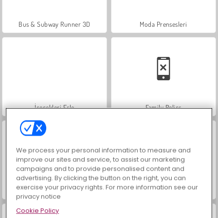
Bus & Subway Runner 3D
Moda Prensesleri
İçecekleri Eşle
Family Relics
We process your personal information to measure and
improve our sites and service, to assist our marketing
campaigns and to provide personalised content and
advertising. By clicking the button on the right, you can
exercise your privacy rights. For more information see our
Ski King
Obby Snowboard Parkuru
privacy notice
Cookie Policy