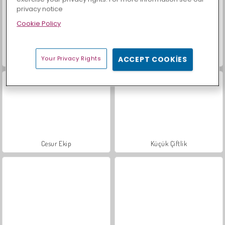
privacy notice
Cookie Policy
Sigma Çocuk: Müzikal Tıklama
Tilki Fennec ve Tıklama Macerası
Your Privacy Rights
ACCEPT COOKIES
Cesur Ekip
Küçük Çiftlik