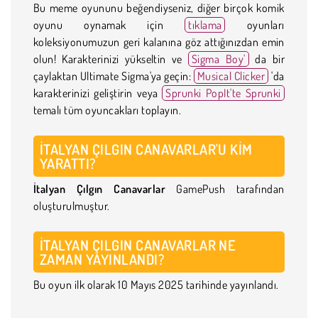
Bu meme oyununu beğendiyseniz, diğer birçok komik
oyunu oynamak için
tıklama
oyunları
koleksiyonumuzun geri kalanına göz attığınızdan emin
olun! Karakterinizi yükseltin ve
Sigma Boy'
da bir
çaylaktan Ultimate Sigma'ya geçin:
Musical Clicker
'da
karakterinizi geliştirin veya
Sprunki PopIt'te Sprunki
temalı tüm oyuncakları toplayın.
İTALYAN ÇILGIN CANAVARLAR'U KIM
YARATTI?
İtalyan Çılgın Canavarlar
GamePush tarafından
oluşturulmuştur.
İTALYAN ÇILGIN CANAVARLAR NE
ZAMAN YAYINLANDI?
Bu oyun ilk olarak 10 Mayıs 2025 tarihinde yayınlandı.