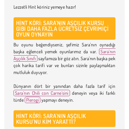
Lezzetli Hint köriniz yemeye hazır!
HINT KÖRI: SARA'NIN AŞÇILIK KURSU
GIBI DAHA FAZLA ÜCRETSIZ ÇEVRIMIÇI
OYUN OYNAYIN
Bu oyunu beğendiyseniz, şefimiz Sara'nın oynadığı
başka eğlenceli yemek oyunlarımız da var.
Sara'nın
Aşçılık Sınıfı
sayfamıza bir göz atın. Sara'nın başka pek
çok harika tarifi var ve bunları sizinle paylaşmaktan
mutluluk duyuyor.
Dünyanın dört bir yanından daha fazla tarif için
Sara'nın Chili con Carne'sini
deneyin veya iki farklı
türde
Pierogi
yapmayı deneyin.
HINT KÖRI: SARA'NIN AŞÇILIK
KURSU'NU KIM YARATTI?