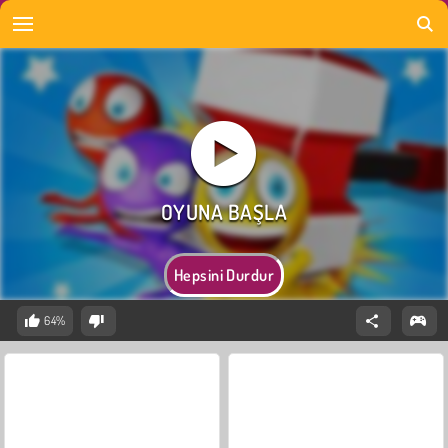
Hepsini Durdur
64%