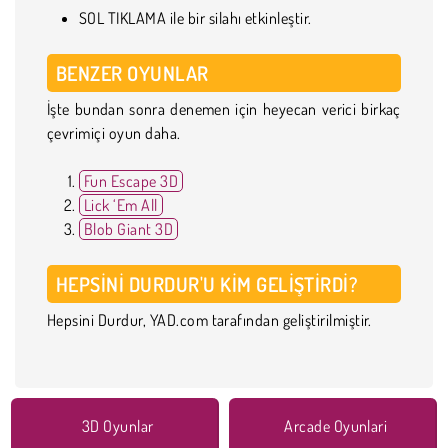
SOL TIKLAMA ile bir silahı etkinleştir.
BENZER OYUNLAR
İşte bundan sonra denemen için heyecan verici birkaç
çevrimiçi oyun daha.
Fun Escape 3D
Lick ‘Em All
Blob Giant 3D
HEPSINI DURDUR'U KIM GELIŞTIRDI?
Hepsini Durdur, YAD.com tarafından geliştirilmiştir.
3D Oyunlar
Arcade Oyunlari