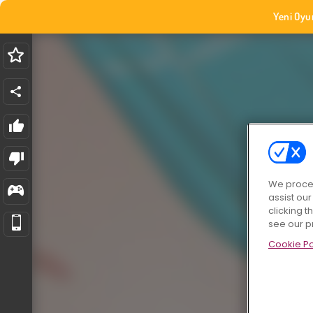
Yeni Oyu
We proces
assist ou
clicking t
see our p
Cookie Po