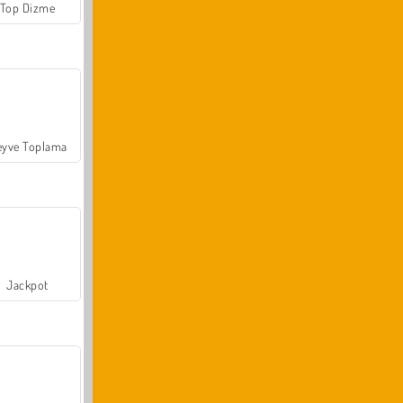
Top Dizme
yve Toplama
Jackpot