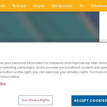
nlar
Bulmaca
Aksiyon
Çok Oyunculu
Kız
Simülasy
s your personal information to measure and improve our sites and s
r marketing campaigns and to provide personalised content and adver
he button on the right, you can exercise your privacy rights. For more 
rivacy notice
licy
Your Privacy Rights
ACCEPT COOKIES