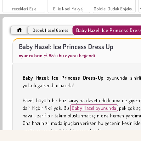
İçecekleri Eşle
Ellie Noel Makyajı
Goldie: Dudak Enjeksiyonları
Baby Hazel: Ice Princess Dres
Bebek Hazel Games
Mücevher Bahçesi Hikayesi
Masha and the Bear: Meadows
Baby Hazel: Ice Princess Dress Up
oyuncuların % 85'sı bu oyunu beğendi
Baby Hazel: Ice Princess Dress-Up
oyununda sihirli
yolculuğa kendini hazırla!
Hazel, büyülü bir buz sarayına davet edildi ama ne giyec
dair hiçbir fikri yok. Bu
Baby Hazel oyununda
pek çok aç
havalı, zarif bir takım oluşturmak için ona hemen yardımc
Ona bazı hızlı moda ipuçları verirsen bu gecenin kesinlikle
unutamayacağı müthiş bir gece olacak!