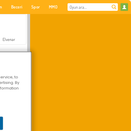
on
Beceri
Spor
MMO
Senin için
Elvenar
ervice, to
tising. By
Hastane Cerrah Doktor Oyunu
information
Arazi Aracı Tırmanışı 4x4