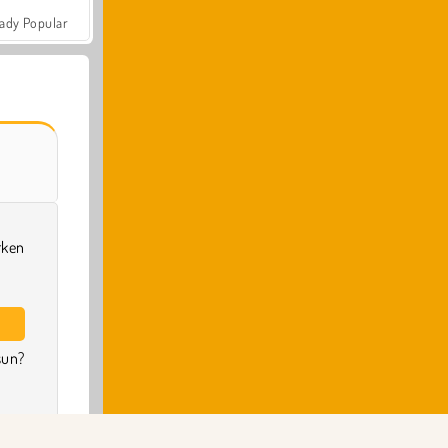
ady Popular
rken
sun?