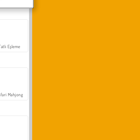
Tatlı Eşleme
fari Mahjong