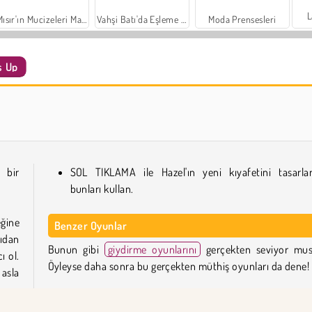
L
Mısır'ın Mucizeleri Mahjong
Vahşi Batı'da Eşleme 2: Altın Macerası
Moda Prensesleri
s Up
Scala 40
Büyük Mahjong Eşleme
 bir
SOL TIKLAMA ile Hazel'ın yeni kıyafetini tasarla
bunları kullan.
eğine
Benzer Oyunlar
ıdan
Bunun gibi
giydirme oyunlarını
gerçekten seviyor mu
ı ol.
Öyleyse daha sonra bu gerçekten müthiş oyunları da dene!
 asla
Baby Hazel: Winter Fun