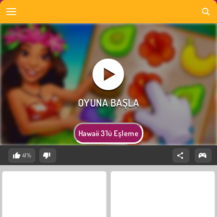
Hawaii 3'lü Eşleme
41%