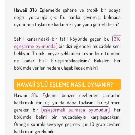
Hawaii 3'lü Eşleme
'de şahane ve tropik bir adaya
doğru yolculuğa çık. Bu harika çevrimiçi bulmaca
oyununda taşları ne kadar hızlı yan yana getirebilirsin?
Sahil kenarındaki bir tatil köyünde geçen bu
3'lü
eşleştirme oyununda
bir dizi eğlenceli mücadele seni
bekliyor. Tropik meyve şeklindeki cevherlerin tümünü
ne kadar hızlı birleştirebileceksin? Bakalım her
bölümde verilen hedefe ulaşabilecek misin?
HAWAII 3'LÜ EŞLEME NASIL OYNANIR?
Hawaii 3'lü Eşleme, benzer cevherleri tahtadan
kaldırmak için üç ya da daha fazlasını birleştirmen
gereken bir
eşleştirmeli bulmaca oyunudur
. Her
bölümde belirli bir mücadeleyle karşılaşacaksın.
Örneğin sonraki seviyeye geçmek için 10 grup cevheri
kaldırman gerekebilir.