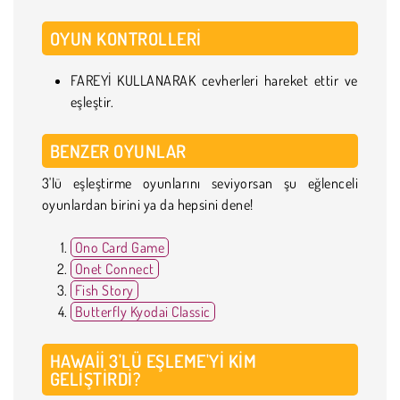
OYUN KONTROLLERI
FAREYİ KULLANARAK cevherleri hareket ettir ve
eşleştir.
BENZER OYUNLAR
3'lü eşleştirme oyunlarını seviyorsan şu eğlenceli
oyunlardan birini ya da hepsini dene!
Ono Card Game
Onet Connect
Fish Story
Butterfly Kyodai Classic
HAWAII 3'LÜ EŞLEME'YI KIM
GELIŞTIRDI?