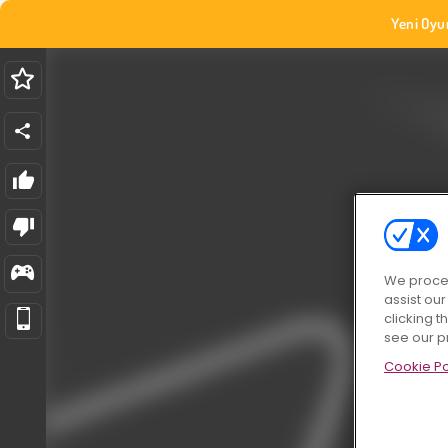
Yeni Oyu
We proces
assist ou
clicking t
see our p
Cookie Po