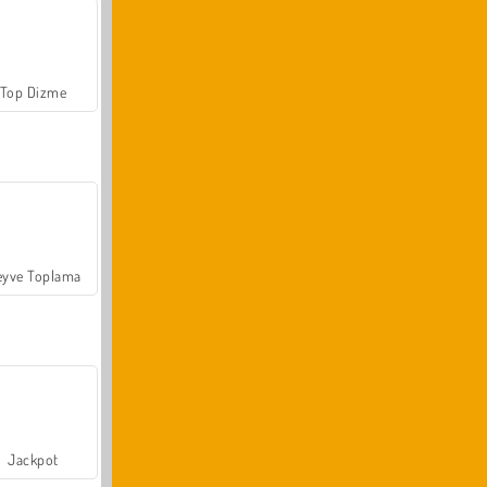
Top Dizme
yve Toplama
Jackpot