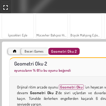
İçecekleri Eşle
Mücevher Bahçesi Hikayesi
Büyük Mahjong Eşleme
Geometri Oku 2
Beceri Games
Farm Merge Valley
Sosyal İskambil
Geometri Oku 2
oyuncuların % 61'sı bu oyunu beğendi
Orijinal ritim arcade oyunu
Geometri Oku
'un heyecan v
devamı
Geometri Oku
2
'de sivri uçlardan ve duvarla
kaçın. Tünelde ilerlerken engellerden kaçarak 6 din
seviyede yarışın.