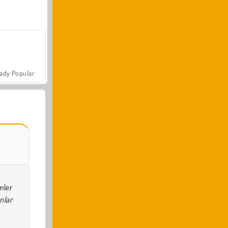
ady Popular
mler
ılar