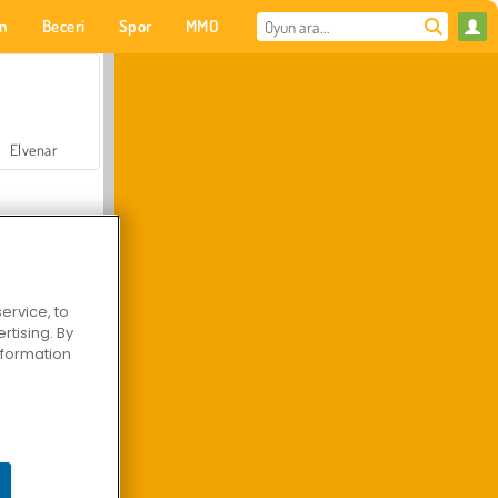
on
Beceri
Spor
MMO
Senin için
Elvenar
ervice, to
tising. By
Hastane Cerrah Doktor Oyunu
information