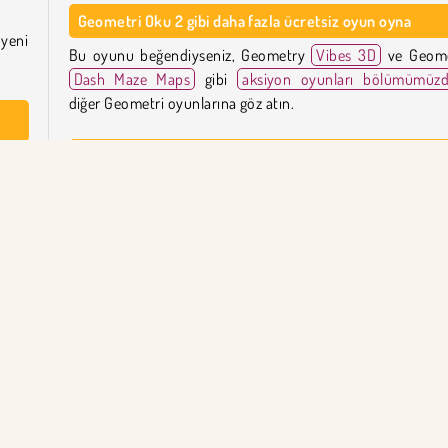
Geometri Oku 2 gibi daha fazla ücretsiz oyun oyna
 yeni
Bu oyunu beğendiyseniz, Geometry
Vibes 3D
ve Geome
Dash Maze Maps
gibi
aksiyon oyunları bölümümüzd
diğer Geometri oyunlarına göz atın.
Geometri Oku 2 oyununu kim yarattı?
ktır.
Sivri
Geometri Oku 2
Playgama tarafından oluşturulmuştur.
Geometri Oku 2 ne zaman yayınlandı?
modu
Bu oyun 7 Ağustos 2025 tarihinde yayınlandı.
erlek
layan
ırken