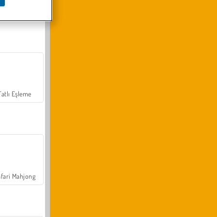
Arazi Aracı Tırmanışı 4x4
Tatlı Eşleme
fari Mahjong