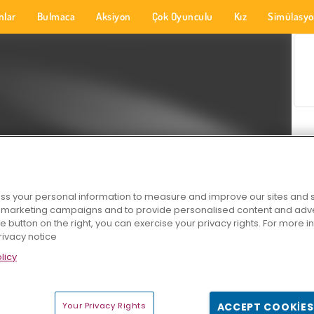
nlar
Bulmaca
Aksiyon
Çok Oyunculu
Kız
Simülasy
s your personal information to measure and improve our sites and s
r marketing campaigns and to provide personalised content and adver
he button on the right, you can exercise your privacy rights. For more 
rivacy notice
licy
Your Privacy Rights
ACCEPT COOKIES