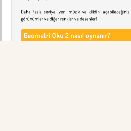
Daha fazla seviye, yeni müzik ve kilidini açabileceğiniz
görünümler ve diğer renkler ve desenler!
Geometri Oku 2 nasıl oynanır?
Amaç, her seviyenin sonundaki ışınlanma kapısına ulaşma
Yukarı uçmak için dokunun ve aşağı uçmak için bırakın. 
uçlara dokunmaktan veya bir duvara çarpmaktan kaçının.
Seviyeler sırasında,
ok modu
ve yepyeni
tekerlek 
arasında geçiş yapmak için özel portallardan uçun. Tek
modunda engellerin üzerinden atlamak için dokunun. Par
mavi baloncuklar trambolindir. Birinin üzerinden yuvarlan
zıplayın ve ekstra yükseğe zıplayın.