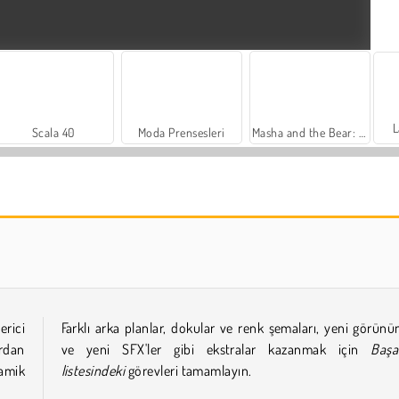
L
Scala 40
Moda Prensesleri
Masha and the Bear: Meadows
Trollface Quest: USA 2
Royal Story
erici
Farklı arka planlar, dokular ve renk şemaları, yeni görünü
rdan
ve yeni SFX'ler gibi ekstralar kazanmak için
Başar
amik
listesindeki
görevleri tamamlayın.