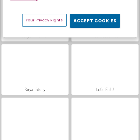
Your Privacy Rights
ACCEPT COOKIES
Sosyal İskambil
Trollface Quest: USA 2
Royal Story
Let's Fish!