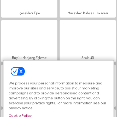
İçecekleri Eşle
Mücevher Bahçesi Hikayesi
Büyük Mahjong Eşleme
Scala 40
We process your personal information to measure and
improve our sites and service, to assist our marketing
campaigns and to provide personalised content and
advertising. By clicking the button on the right, you can
Masha and the Bear: Meadows
Farm Merge Valley
exercise your privacy rights. For more information see our
privacy notice
Cookie Policy