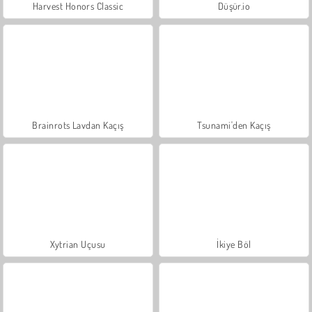
Harvest Honors Classic
Düşür.io
Brainrots Lavdan Kaçış
Tsunami'den Kaçış
Xytrian Uçusu
İkiye Böl