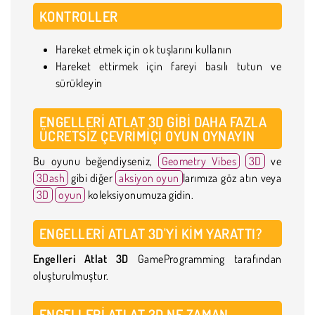
KONTROLLER
Hareket etmek için ok tuşlarını kullanın
Hareket ettirmek için fareyi basılı tutun ve
sürükleyin
ENGELLERI ATLAT 3D GIBI DAHA FAZLA
ÜCRETSIZ ÇEVRIMIÇI OYUN OYNAYIN
Bu oyunu beğendiyseniz,
Geometry Vibes
3D
ve
3Dash
gibi diğer
aksiyon oyun
larımıza göz atın veya
3D
oyun
koleksiyonumuza gidin.
ENGELLERI ATLAT 3D'YI KIM YARATTI?
Engelleri Atlat 3D
GameProgramming tarafından
oluşturulmuştur.
ENGELLERI ATLAT 3D NE ZAMAN