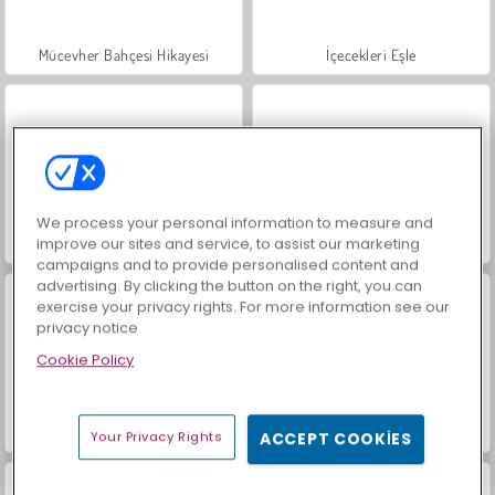
Mücevher Bahçesi Hikayesi
İçecekleri Eşle
We process your personal information to measure and
improve our sites and service, to assist our marketing
Trollface Quest: USA 2
Büyük Mahjong Eşleme
campaigns and to provide personalised content and
advertising. By clicking the button on the right, you can
exercise your privacy rights. For more information see our
privacy notice
Cookie Policy
Masha and the Bear: Meadows
Scala 40
Your Privacy Rights
ACCEPT COOKIES