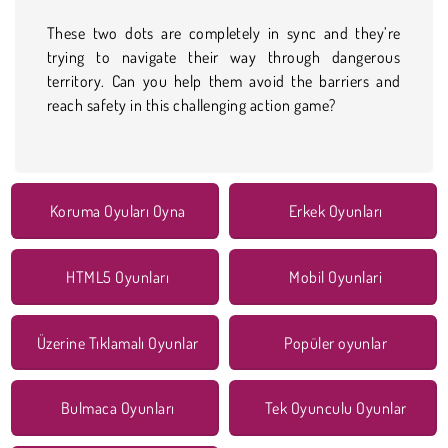
These two dots are completely in sync and they’re
trying to navigate their way through dangerous
territory. Can you help them avoid the barriers and
reach safety in this challenging action game?
Koruma Oyuları Oyna
Erkek Oyunları
HTML5 Oyunları
Mobil Oyunlari
Üzerine Tıklamalı Oyunlar
Popüler oyunlar
Bulmaca Oyunları
Tek Oyunculu Oyunlar