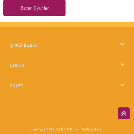
Beceri Oyunları
ŞİRKET BİLGİSİ
Kullanım Koşulları
DESTEK
Gizlilik İlkesi
Yardım
DİLLER
Çerezler
British English
Çerez Onayı
Русский
Copyright © 2026 SPIL GAMES Tüm hakları saklıdır.