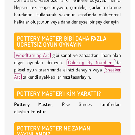
Hepsini tek renge boyayın, çömlekçi çarkının dönme
hareketini kullanarak vazonun etrafında mükemmel
halkalar oluşturun veya daha deneysel bir şey deneyin.
POTTERY MASTER GIBI DAHA FAZLA
ÜCRETSIZ OYUN OYNAYIN
Woodturning Art
gibi sanat ve zanaattan ilham alan
diğer oyunları deneyin.
Coloring By Numbers
'da
piksel oyun tasarımında elinizi deneyin veya
Sneaker
Art
'ta kendi ayakkabılarımızı tasarlayın.
POTTERY MASTER'I KIM YARATTI?
Pottery Master
, Rike Games tarafından
oluşturulmuştur.
POTTERY MASTER NE ZAMAN
YAYINLANDI?