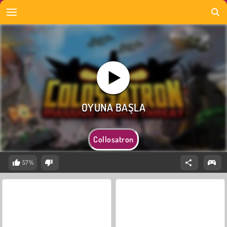
Collosatron
57%