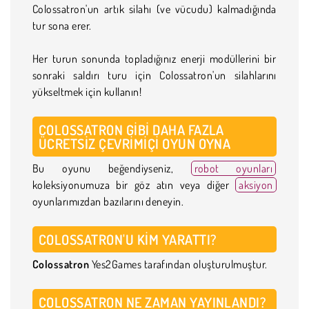
Colossatron'un artık silahı (ve vücudu) kalmadığında
tur sona erer.
Her turun sonunda topladığınız enerji modüllerini bir
sonraki saldırı turu için Colossatron'un silahlarını
yükseltmek için kullanın!
COLOSSATRON GIBI DAHA FAZLA
ÜCRETSIZ ÇEVRIMIÇI OYUN OYNA
Bu oyunu beğendiyseniz,
robot oyunları
koleksiyonumuza bir göz atın veya diğer
aksiyon
oyunlarımızdan bazılarını deneyin.
COLOSSATRON'U KIM YARATTI?
Colossatron
Yes2Games tarafından oluşturulmuştur.
COLOSSATRON NE ZAMAN YAYINLANDI?