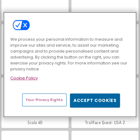
İçecekleri Eşle
Mücevher Bahçesi Hikayesi
We process your personal information to measure and
improve our sites and service, to assist our marketing
campaigns and to provide personalised content and
advertising. By clicking the button on the right, you can
exercise your privacy rights. For more information see our
privacy notice
Büyük Mahjong Eşleme
Masha and the Bear: Meadows
Cookie Policy
Your Privacy Rights
ACCEPT COOKIES
Scala 40
Trollface Quest: USA 2