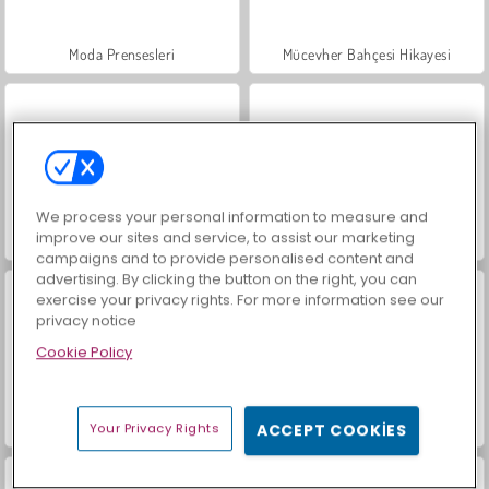
Moda Prensesleri
Mücevher Bahçesi Hikayesi
We process your personal information to measure and
improve our sites and service, to assist our marketing
Farm Merge Valley
Masha and the Bear: Meadows
campaigns and to provide personalised content and
advertising. By clicking the button on the right, you can
exercise your privacy rights. For more information see our
privacy notice
Cookie Policy
Royal Story
Scala 40
Your Privacy Rights
ACCEPT COOKIES