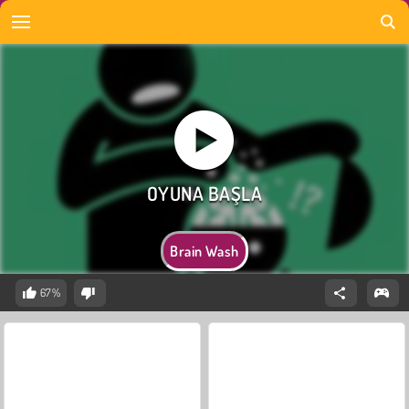
Brain Wash
67%