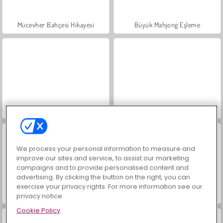
Mücevher Bahçesi Hikayesi
Büyük Mahjong Eşleme
İçecekleri Eşle
Trollface Quest: USA 2
We process your personal information to measure and
improve our sites and service, to assist our marketing
campaigns and to provide personalised content and
advertising. By clicking the button on the right, you can
exercise your privacy rights. For more information see our
Masha and the Bear: Meadows
Scala 40
privacy notice
Cookie Policy