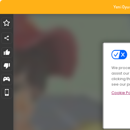
Yeni Oyu
We proces
assist ou
clicking t
see our p
Cookie Po