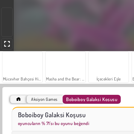
Mücevher Bahçesi Hikayesi
Masha and the Bear: Meadows
İçecekleri Eşle
Boboiboy Galaksi Koşusu
Aksiyon Games
Scala 40
Moda Prensesleri
Boboiboy Galaksi Koşusu
oyuncuların % 71'sı bu oyunu beğendi