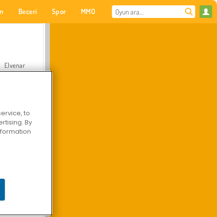
on
Beceri
Spor
MMO
Senin için
Elvenar
ervice, to
tising. By
Hastane Cerrah Doktor Oyunu
information
Arazi Aracı Tırmanışı 4x4