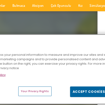
nlar
Bulmaca
Aksiyon
Çok Oyunculu
Kız
Simülasy
s your personal information to measure and improve our sites and s
r marketing campaigns and to provide personalised content and adver
he button on the right, you can exercise your privacy rights. For more 
rivacy notice
licy
Your Privacy Rights
ACCEPT COOKIES