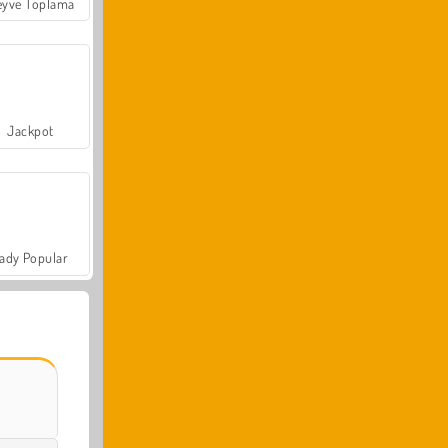
yve Toplama
Jackpot
ady Popular