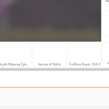
Me
L
Büyük Mahjong Eşleme
Heroes of Myths
Trollface Quest: USA 2
Solitaire FRVR
Farm Merge Valley