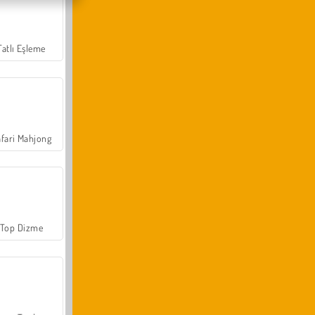
Tatlı Eşleme
fari Mahjong
Top Dizme