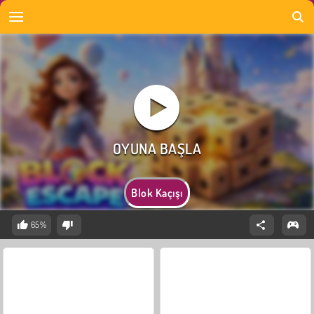
Blok Kaçışı
65%