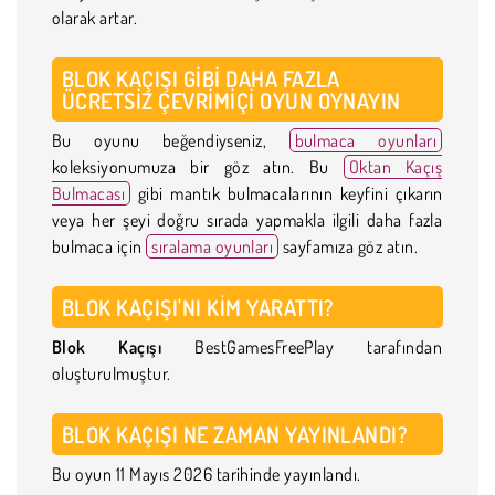
olarak artar.
BLOK KAÇIŞI GIBI DAHA FAZLA
ÜCRETSIZ ÇEVRIMIÇI OYUN OYNAYIN
Bu oyunu beğendiyseniz,
bulmaca oyunları
koleksiyonumuza bir göz atın. Bu
Oktan Kaçış
Bulmacası
gibi mantık bulmacalarının keyfini çıkarın
veya her şeyi doğru sırada yapmakla ilgili daha fazla
bulmaca için
sıralama oyunları
sayfamıza göz atın.
BLOK KAÇIŞI'NI KIM YARATTI?
Blok Kaçışı
BestGamesFreePlay tarafından
oluşturulmuştur.
BLOK KAÇIŞI NE ZAMAN YAYINLANDI?
Bu oyun 11 Mayıs 2026 tarihinde yayınlandı.