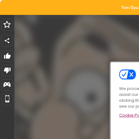
Yeni Oyu
We proces
assist ou
clicking t
see our p
Cookie Po