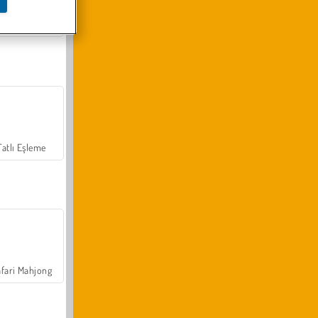
Arazi Aracı Tırmanışı 4x4
Tatlı Eşleme
fari Mahjong