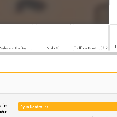
L
Masha and the Bear: Meadows
Scala 40
Trollface Quest: USA 2
Sosyal İskambil
Harvest Honors Classic
an'in
Oyun Kontrolleri
dur.