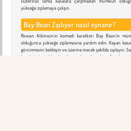
Dizlerinizi tahta kasalara çarpmadan mümkün olduğ
yükseğe zıplamaya çalışın.
Bay Bean Zıplıyor nasıl oynanır?
Rowan Atkinson'ın komedi karakteri Bay Bean'in mü
olduğunca yükseğe zıplamasına yardım edin. Kayan kasal
görünmesini bekleyin ve üzerine inecek şekilde zıplayın. S
hareket etmeyi bırakacak ve sağ ya da sol taraftan kayan
bir sandık belirecektir.
Mümkün olduğunca uzun süre zıplamaya devam edi
ayaklarınızın altından kayıp düşmemeye çalışın. Yüksek
tırmanmak ve özel başarıları tamamlamak için para topl
Bunları arka planı, kasaları ve Bay Bean'in kıyafe
özelleştirmek için kullanabilirsiniz.
Dikkatli izleyin ve hızlı tepki verin, çünkü kasalar farklı hız
hareket edecektir.