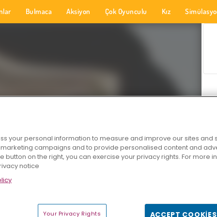
nlar
Bulmaca
Aksiyon
Çok Oyunculu
Kız
Simülasy
s your personal information to measure and improve our sites and s
r marketing campaigns and to provide personalised content and adver
he button on the right, you can exercise your privacy rights. For more 
rivacy notice
licy
Your Privacy Rights
ACCEPT COOKIES