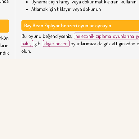
unca
Oynamak için fareyi veya dokunmatik ekranı kullanın
Atlamak için tıklayın veya dokunun
Bay Bean Zıplıyor benzeri oyunlar oynayın
Bu oyunu beğendiyseniz,
helezonik zıplama oyunlarına g
mkün
bakış
gibi
diğer beceri
oyunlarımıza da göz attığınızdan 
arın
olun.
andık
 yeni
Veya el becerinizi test edecek daha fazla zorluk keşfetmek 
zıplama
oyunları
ve
dokunma oyunları
koleksiyonum
bir göz atın.
n ve
lere
Bay Bean Zıplıyor'yu kim yarattı?
ayın.
tini
Bay Bean Zıplıyor
, Quizinc Ltd. tarafından oluşturulmuştur
Bay Bean Zıplıyor ilk ne zaman yayınlandı?
larda
Bu oyun ilk olarak Ocak 2024'te yayınlandı.