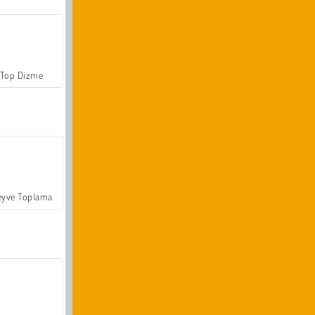
Top Dizme
yve Toplama