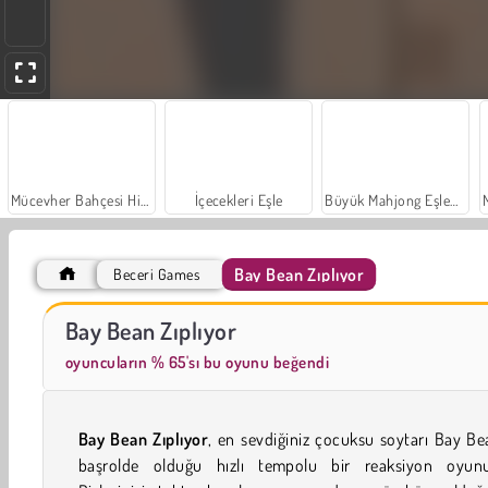
Mücevher Bahçesi Hikayesi
İçecekleri Eşle
Büyük Mahjong Eşleme
Bay Bean Zıplıyor
Beceri Games
Moda Prensesleri
Farm Merge Valley
Bay Bean Zıplıyor
oyuncuların % 65'sı bu oyunu beğendi
Bay Bean Zıplıyor
, en sevdiğiniz çocuksu soytarı Bay Be
başrolde olduğu hızlı tempolu bir reaksiyon oyunu