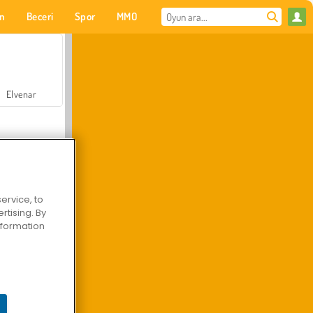
on
Beceri
Spor
MMO
Senin için
Elvenar
ervice, to
tising. By
Hastane Cerrah Doktor Oyunu
information