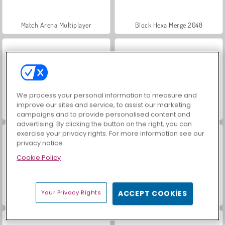
Match Arena Multiplayer
Block Hexa Merge 2048
We process your personal information to measure and
improve our sites and service, to assist our marketing
2048 Ejderha Adası
Check3
campaigns and to provide personalised content and
advertising. By clicking the button on the right, you can
exercise your privacy rights. For more information see our
privacy notice
Cookie Policy
Your Privacy Rights
ACCEPT COOKIES
Rakam Çiğnem: Çarpma
Akıllı Sayılar 2048