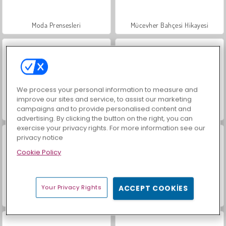
Moda Prensesleri
Mücevher Bahçesi Hikayesi
We process your personal information to measure and
improve our sites and service, to assist our marketing
campaigns and to provide personalised content and
Farm Merge Valley
Masha and the Bear: Meadows
advertising. By clicking the button on the right, you can
exercise your privacy rights. For more information see our
privacy notice
Cookie Policy
Your Privacy Rights
ACCEPT COOKIES
Royal Story
Scala 40