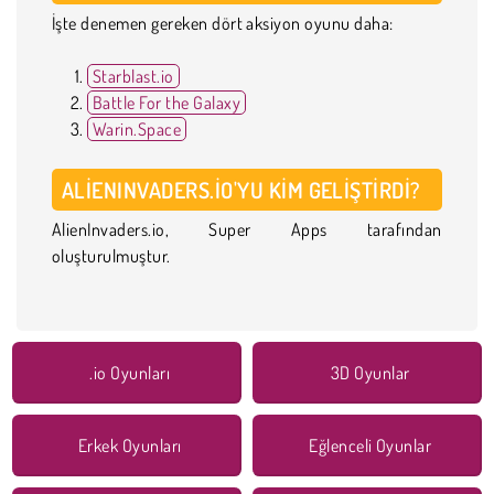
İşte denemen gereken dört aksiyon oyunu daha:
Starblast.io
Battle For the Galaxy
Warin.Space
ALIENINVADERS.IO'YU KIM GELIŞTIRDI?
AlienInvaders.io, Super Apps tarafından
oluşturulmuştur.
.io Oyunları
3D Oyunlar
Erkek Oyunları
Eğlenceli Oyunlar