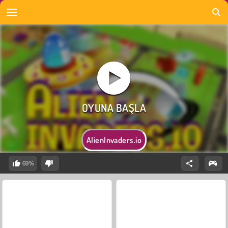
AlienInvaders.io
69%