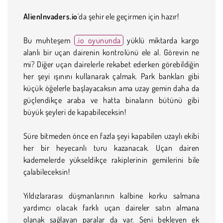
AlienInvaders.io
'da şehir ele geçirmen için hazır!
Bu muhteşem
.io oyununda
yüklü miktarda kargo
alanlı bir uçan dairenin kontrolünü ele al. Görevin ne
mi? Diğer uçan dairelerle rekabet ederken görebildiğin
her şeyi ışınını kullanarak çalmak. Park bankları gibi
küçük öğelerle başlayacaksın ama uzay gemin daha da
güçlendikçe araba ve hatta binaların bütünü gibi
büyük şeyleri de kapabileceksin!
Süre bitmeden önce en fazla şeyi kapabilen uzaylı ekibi
her bir heyecanlı turu kazanacak. Uçan dairen
kademelerde yükseldikçe rakiplerinin gemilerini bile
çalabileceksin!
Yıldızlararası düşmanlarının kalbine korku salmana
yardımcı olacak farklı uçan daireler satın almana
olanak sağlayan paralar da var. Seni bekleyen ek