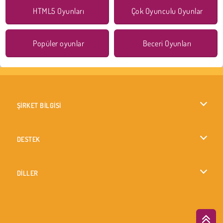
HTML5 Oyunları
Çok Oyunculu Oyunlar
Popüler oyunlar
Beceri Oyunları
ŞİRKET BİLGİSİ
Kullanım Koşulları
DESTEK
Gizlilik İlkesi
Yardım
DİLLER
Çerezler
British English
Çerez Onayı