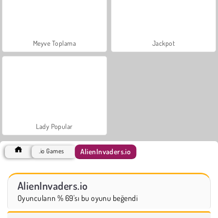
Meyve Toplama
Jackpot
Lady Popular
AlienInvaders.io
.io Games
AlienInvaders.io
Oyuncuların % 69'sı bu oyunu beğendi