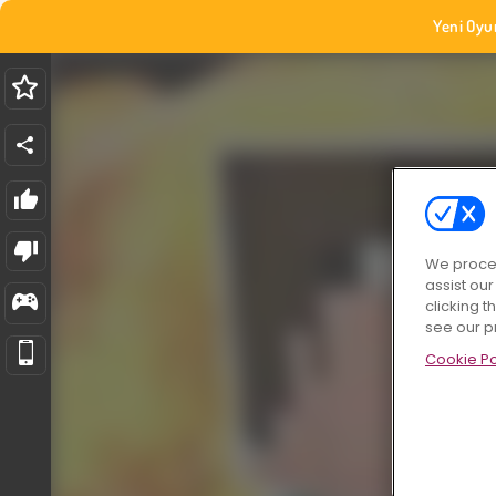
Yeni Oyu
We proces
assist ou
clicking t
see our p
Cookie Po