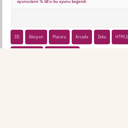
oyuncuların % 58'sı bu oyunu beğendi
3D
Aksiyon
Macera
Arcade
Zeka
HTML
Tek Oyunculu
Meme oyunları
ŞİR
Ku