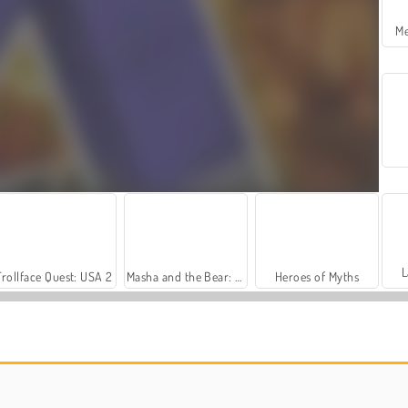
Me
L
Trollface Quest: USA 2
Masha and the Bear: Meadows
Heroes of Myths
Sosyal İskambil
Farm Merge Valley