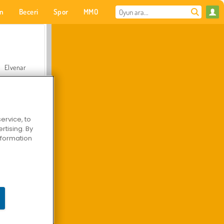
on
Beceri
Spor
MMO
Senin için
Elvenar
ervice, to
tising. By
Hastane Cerrah Doktor Oyunu
information
Arazi Aracı Tırmanışı 4x4