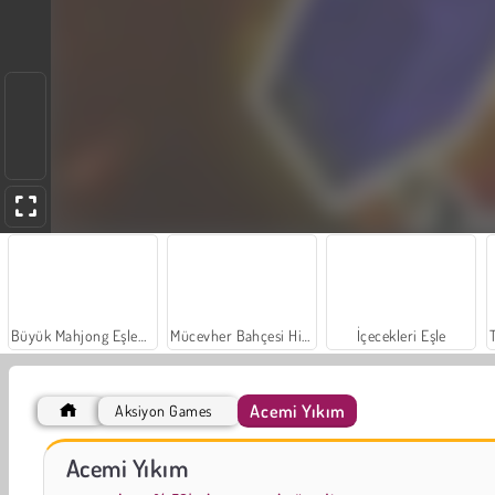
Büyük Mahjong Eşleme
Mücevher Bahçesi Hikayesi
İçecekleri Eşle
Acemi Yıkım
Aksiyon Games
Moda Prensesleri
Scala 40
Acemi Yıkım