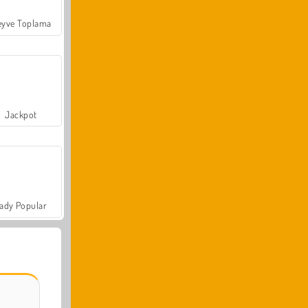
yve Toplama
Jackpot
ady Popular