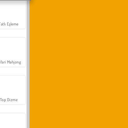
Tatlı Eşleme
fari Mahjong
Top Dizme