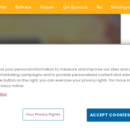
nlar
Bulmaca
Aksiyon
Çok Oyunculu
Kız
Simülasy
s your personal information to measure and improve our sites and s
r marketing campaigns and to provide personalised content and adver
he button on the right, you can exercise your privacy rights. For more 
rivacy notice
licy
Your Privacy Rights
ACCEPT COOKIES