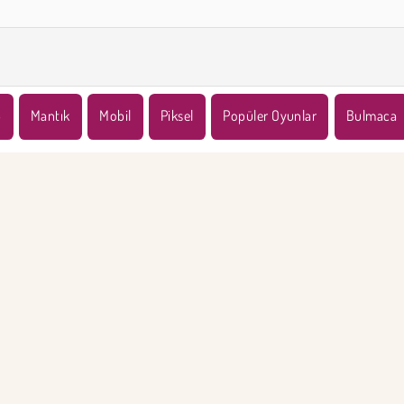
5
Mantık
Mobil
Piksel
Popüler Oyunlar
Bulmaca
KET BİLGİSİ
DESTEK
llanım Koşulları
Çerezler
Yardım
Gizlilik İlkesi
Çerez Onayı