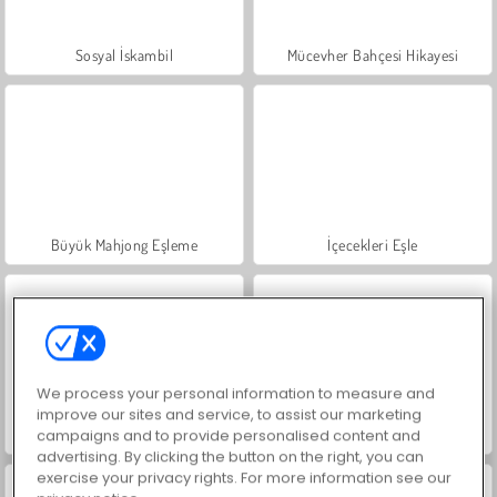
Sosyal İskambil
Mücevher Bahçesi Hikayesi
Büyük Mahjong Eşleme
İçecekleri Eşle
We process your personal information to measure and
improve our sites and service, to assist our marketing
Trollface Quest: USA 2
Masha and the Bear: Meadows
campaigns and to provide personalised content and
advertising. By clicking the button on the right, you can
exercise your privacy rights. For more information see our