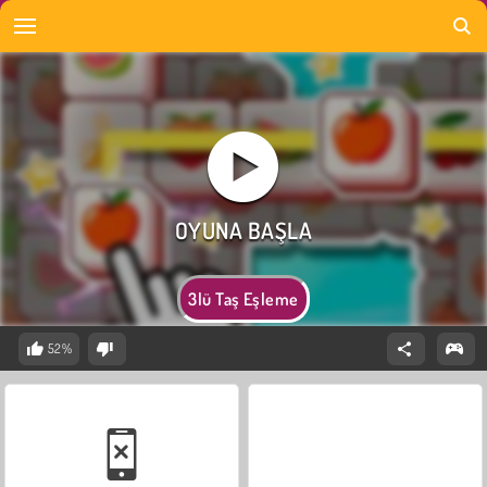
3lü Taş Eşleme
52%