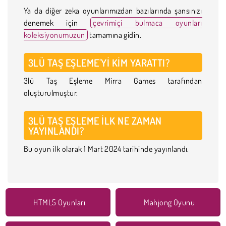
Ya da diğer zeka oyunlarımızdan bazılarında şansınızı
denemek için
çevrimiçi bulmaca oyunları
koleksiyonumuzun
tamamına gidin.
3LÜ TAŞ EŞLEME'YI KIM YARATTI?
3lü Taş Eşleme Mirra Games tarafından
oluşturulmuştur.
3LÜ TAŞ EŞLEME ILK NE ZAMAN
YAYINLANDI?
Bu oyun ilk olarak 1 Mart 2024 tarihinde yayınlandı.
HTML5 Oyunları
Mahjong Oyunu