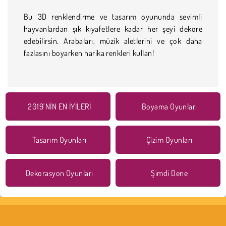
Bu 3D renklendirme ve tasarım oyununda sevimli
hayvanlardan şık kıyafetlere kadar her şeyi dekore
edebilirsin. Arabaları, müzik aletlerini ve çok daha
fazlasını boyarken harika renkleri kullan!
2019’NİN EN İYİLERİ
Boyama Oyunları
Tasarım Oyunları
Çizim Oyunları
Dekorasyon Oyunları
Şimdi Dene