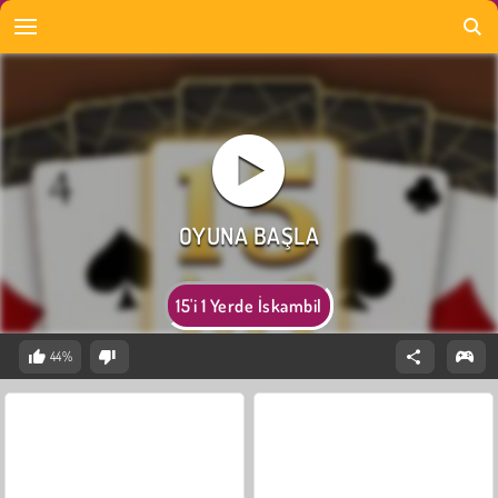
15'i 1 Yerde İskambil
44%