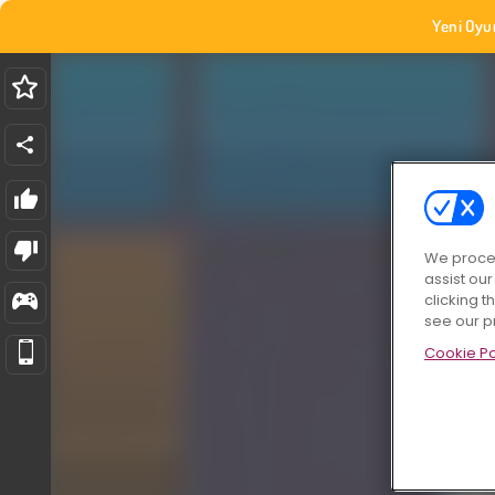
Yeni Oyu
We proces
assist ou
clicking t
see our p
Cookie Po