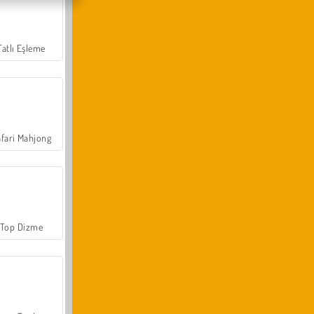
Tatlı Eşleme
fari Mahjong
Top Dizme