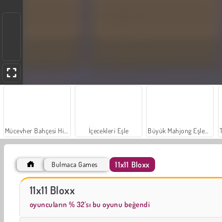
Mücevher Bahçesi Hikayesi
İçecekleri Eşle
Büyük Mahjong Eşleme
11x11 Bloxx
Bulmaca Games
Sosyal İskambil
Moda Prensesleri
11x11 Bloxx
oyuncuların % 32'sı bu oyunu beğendi