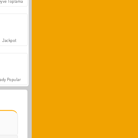
yve Toplama
Jackpot
ady Popular