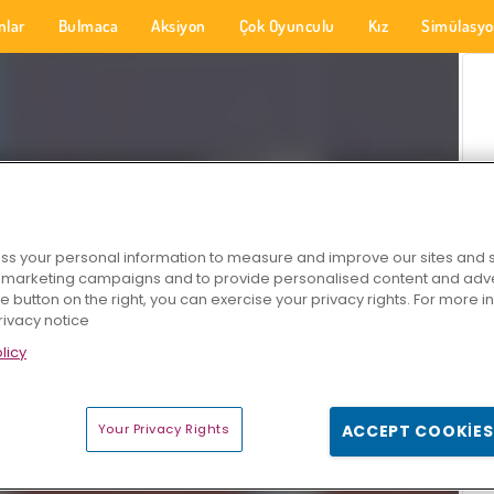
nlar
Bulmaca
Aksiyon
Çok Oyunculu
Kız
Simülasy
s your personal information to measure and improve our sites and s
r marketing campaigns and to provide personalised content and adver
he button on the right, you can exercise your privacy rights. For more 
rivacy notice
licy
Your Privacy Rights
ACCEPT COOKIES