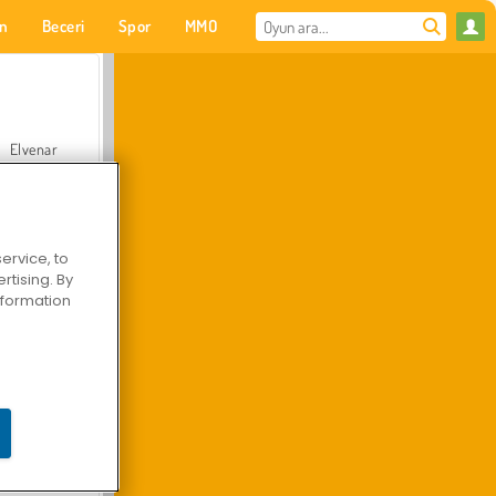
on
Beceri
Spor
MMO
Senin için
Elvenar
ervice, to
tising. By
Hastane Cerrah Doktor Oyunu
information
Arazi Aracı Tırmanışı 4x4