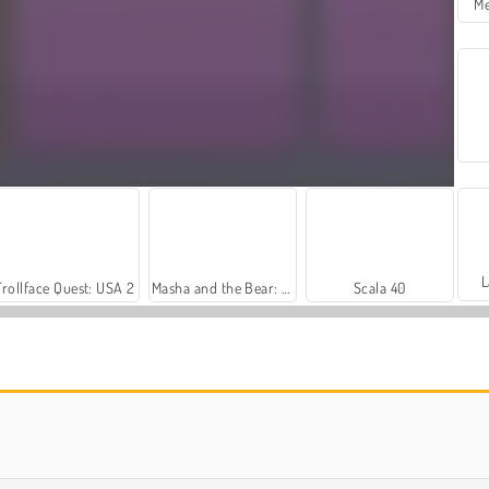
Me
L
Trollface Quest: USA 2
Masha and the Bear: Meadows
Scala 40
Farm Merge Valley
Heroes of Myths