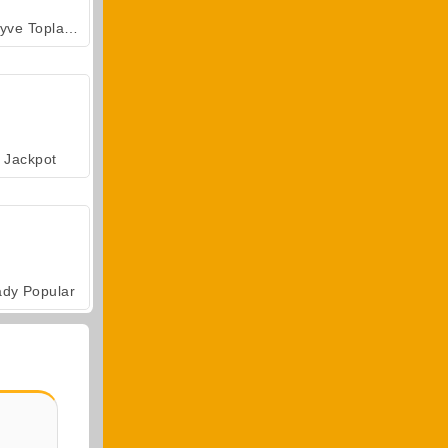
Meyve Toplama
Jackpot
ady Popular