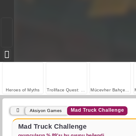
Heroes of Myths
Trollface Quest: USA 2
Mücevher Bahçesi Hikayesi
Mad Truck Challenge
Aksiyon Games
Charm Farm
Let's Fish!
Mad Truck Challenge
oyuncuların % 89'sı bu oyunu beğendi