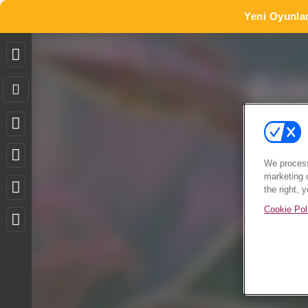
Yeni Oyunla
We process
marketing 
the right, 
Cookie Pol