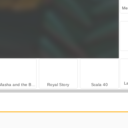
L
Masha and the Bear: Meadows
Royal Story
Scala 40
İçecekleri Eşle
Büyük Mahjong Eşleme