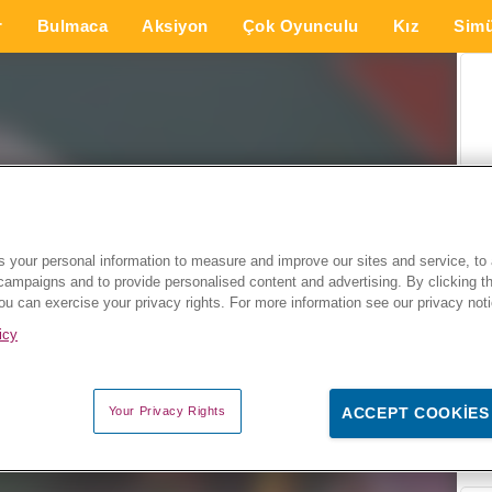
r
Bulmaca
Aksiyon
Çok Oyunculu
Kız
Simü
 your personal information to measure and improve our sites and service, to 
campaigns and to provide personalised content and advertising. By clicking t
you can exercise your privacy rights. For more information see our privacy not
icy
Your Privacy Rights
ACCEPT COOKIES