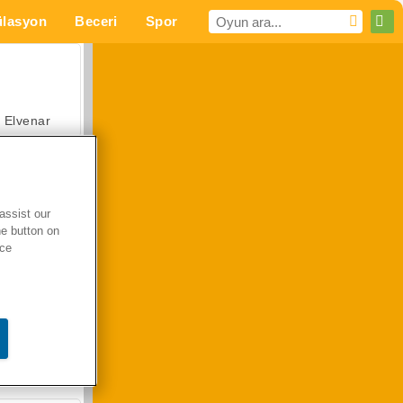
lasyon
Beceri
Spor
MMO
Senin için
Elvenar
assist our
he button on
Hastane Cerrah Doktor Oyunu
ice
Arazi Aracı Tırmanışı 4x4