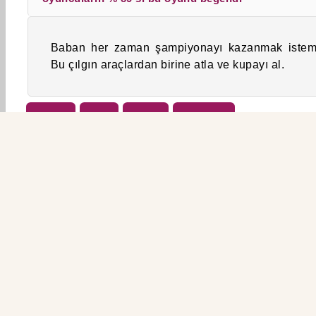
Baban her zaman şampiyonayı kazanmak istemi
Bu çılgın araçlardan birine atla ve kupayı al.
Erkek
Kizi
Yarış
Kamyon
ŞİR
Kul
G