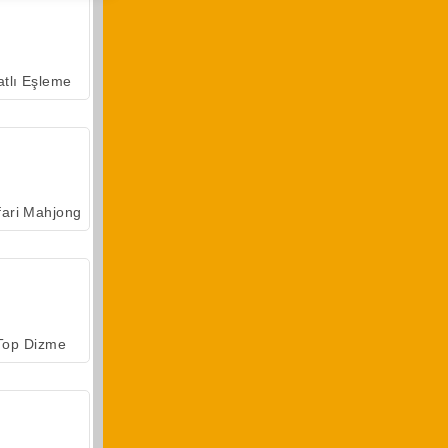
atlı Eşleme
fari Mahjong
Top Dizme