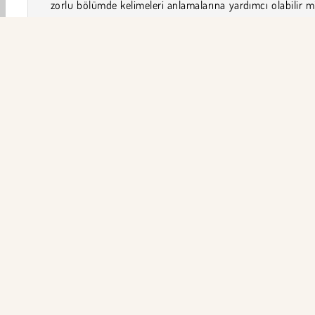
zorlu bölümde kelimeleri anlamalarına yardımcı olabilir m
Eğer takılırsan ipucu veya karıştırma tuşuna basman yeterl
Word Search Ultimate
,
Word Wipe
ve S’more W
oyunları da sonrasında denemen gereken üç farklı ha
kelime oyunudur
!
Word Adventure Nasıl Oynanır?
Aile
HTML5
Mobil
Popüler Oyunlar
Bulmaca
ŞİR
Ku