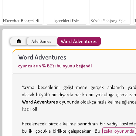
Mücevher Bahçesi Hikayesi
İçecekleri Eşle
Büyük Mahjong Eşleme
Word Adventures
Aile Games
Sosyal İskambil
Moda Prensesleri
Word Adventures
oyuncuların % 62'sı bu oyunu beğendi
Yazma becerilerini geliştirmene gerçek anlamda yard
olacak büyülü bir diyarda harika bir yolculuğa çıkma za
Word Adventures
oyununda oldukça fazla kelime eğlenc
hazır ol!
Hecelenecek birçok kelime barındıran bir vadiyi keşfed
bu iki çocukla birlikte çalışacaksın. Bu
zeka oyununda