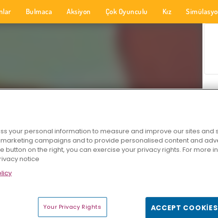
nlar
Bulmaca
Aksiyon
Çok Oyunculu
Kız
Simülasy
s your personal information to measure and improve our sites and s
r marketing campaigns and to provide personalised content and adver
he button on the right, you can exercise your privacy rights. For more 
rivacy notice
licy
Your Privacy Rights
ACCEPT COOKIES