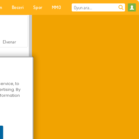
on
Beceri
Spor
MMO
Senin için
Elvenar
ervice, to
tising. By
Hastane Cerrah Doktor Oyunu
information