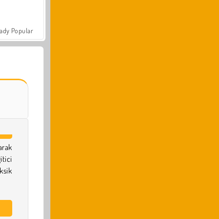
ady Popular
arak
itici
ksik