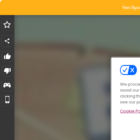
Yeni Oyu
We proces
assist ou
clicking t
see our p
Cookie Po