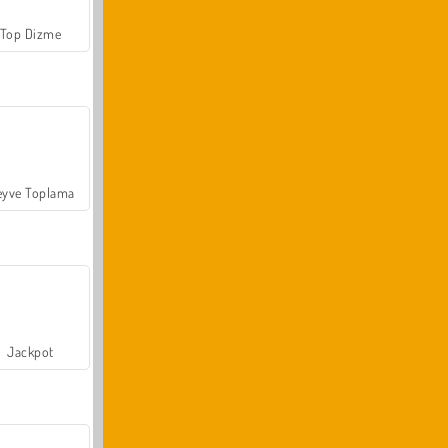
Top Dizme
yve Toplama
Jackpot