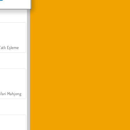
Arazi Aracı Tırmanışı 4x4
Tatlı Eşleme
fari Mahjong