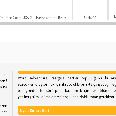
L
Trollface Quest: USA 2
Masha and the Bear: Meadows
Scala 40
Farm Merge Valley
Heroes of Myths
ımcı
Word Adventure, rastgele harfler topluluğunu kullan
manı!
sözcükleri oluşturmak için iki çocukla birlikte çalışacağın eğ
esine
bir oyundur. Bir sürü puan kazanmak için her bölümde e
yazılmış tüm kelimelerdeki boşlukları doldurman gerekiyor.
erken
Oyun Kontrolleri
her