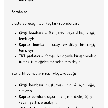
Bombalar
Oluşturabileceğiniz birkaç farklı bomba vardır:
Çizgi bombası
- Bir yatay
veya
dikey çizgiyi
temizleyin
Çapraz bomba
- Yatay
ve
dikey bir çizgiyi
temizleyin
TNT patlatıcı
- Komşu bir öğeyle birleştirerek o
türdeki tüm öğeleri tahtadan temizleyin
İşte farklı bombaların nasıl oluşturulacağı:
Çizgi bombası
oluşturmak için 4 aynı öğeyi
sıralayın.
Çapraz bomba
oluşturmak için 5 özdeş öğeyi L
veya T şeklinde sıralayın.
TNT patlatıcısı
oluşturmak için 5 özdeş öğeyi düz