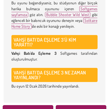
Bu oyunu beğendiyseniz, bu stüdyonun diğer birçok
harika bulmaca oyununu içeren
Softgames
sayfamıza
göz atın.
Bubble Shooter Wild West
gibi
eğlenceli bir baloncuk oyununu deneyin veya
Solitaire
Home Story'
de eski bir konağı yenileyin.
VAHŞI BATI'DA EŞLEME 3'Ü KIM
YARATTI?
Vahşi Batı'da Eşleme 3
Softgames tarafından
oluşturulmuştur.
VAHŞI BATI'DA EŞLEME 3 NE ZAMAN
YAYINLANDI?
Bu oyun 12 Ocak 2026 tarihinde yayınlandı.