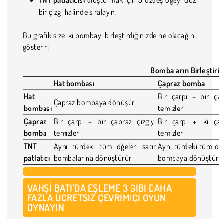
bir çizgi halinde sıralayın.
Bu grafik size iki bombayı birleştirdiğinizde ne olacağını
gösterir:
Bombaların Birleştir
Hat bombası
Çapraz bomba
Hat
Bir çarpı + bir ça
Çapraz bombaya dönüşür
bombası
temizler
Çapraz
Bir çarpı + bir çapraz çizgiyi
Bir çarpı + iki ça
bomba
temizler
temizler
TNT
Aynı türdeki tüm öğeleri satır
Aynı türdeki tüm ö
patlatıcı
bombalarına dönüştürür
bombaya dönüştür
VAHŞI BATI'DA EŞLEME 3 GIBI DAHA
FAZLA ÜCRETSIZ ÇEVRIMIÇI OYUN
OYNAYIN