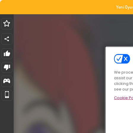
Yeni Oyu
We proces
assist ou
clicking t
see our p
Cookie Po