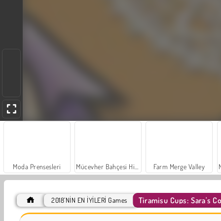
Moda Prensesleri
Mücevher Bahçesi Hikayesi
Farm Merge Valley
Tiramisu Cups: Sara's C
2018’NİN EN İYİLERİ Games
İçecekleri Eşle
Büyük Mahjong Eşleme