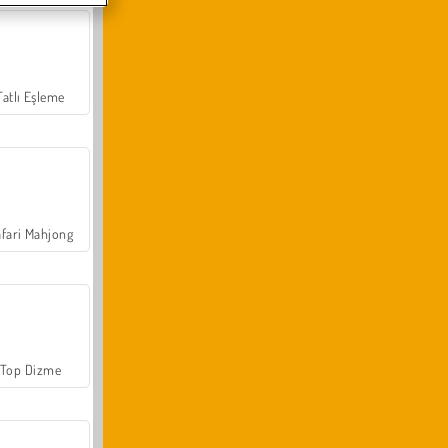
Tatlı Eşleme
fari Mahjong
Top Dizme