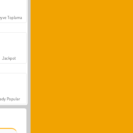
yve Toplama
Jackpot
ady Popular