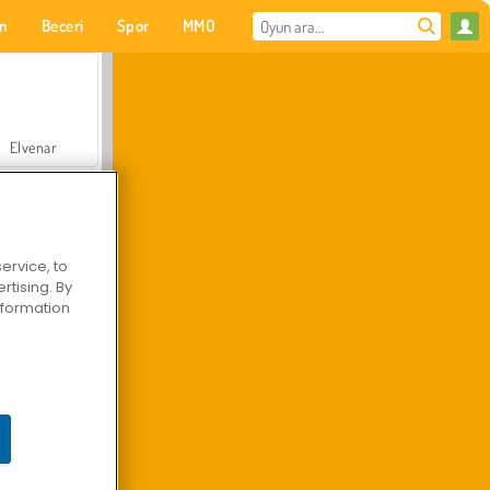
on
Beceri
Spor
MMO
Senin için
Elvenar
ervice, to
tising. By
Hastane Cerrah Doktor Oyunu
information
Arazi Aracı Tırmanışı 4x4