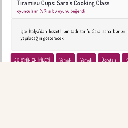
Tiramisu Cups: Sara's Cooking Class
oyuncuların % 71'sı bu oyunu beğendi
İşte İtalya'dan lezzetli bir tatlı tarifi; Sara sana bunun 
yapılacağını gösterecek.
2018’NİN EN İYİLERİ
Yemek
Yemek
Ücretsiz
K
Sara’s Cooking Class
Simülasyon
ŞİR
Ku