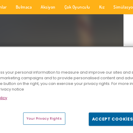
nlar
Bulmaca
Aksiyon
Çok Oyunculu
Kız
Simülasy
s your personal information to measure and improve our sites and s
r marketing campaigns and to provide personalised content and adver
he button on the right, you can exercise your privacy rights. For more 
rivacy notice
licy
Your Privacy Rights
ACCEPT COOKIES