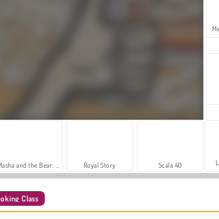
Me
L
Masha and the Bear: Meadows
Royal Story
Scala 40
ooking Class
Trollface Quest: USA 2
Heroes of Myths