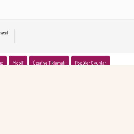
nasıl
ız
Mobil
Üzerine Tıklamalı
Popüler Oyunlar
KET BİLGİSİ
DESTEK
llanım Koşulları
Çerezler
Yardım