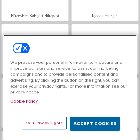
Mücevher Bahçesi Hikayesi
İçecekleri Eşle
We process your personal information to measure and
improve our sites and service, to assist our marketing
Masha and the Bear: Meadows
Büyük Mahjong Eşleme
campaigns and to provide personalised content and
advertising. By clicking the button on the right, you can
exercise your privacy rights. For more information see our
privacy notice
Cookie Policy
Scala 40
Farm Merge Valley
Your Privacy Rights
ACCEPT COOKIES