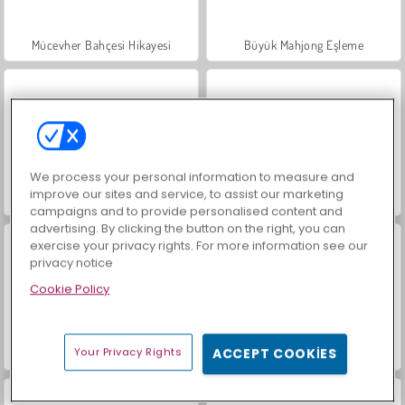
Mücevher Bahçesi Hikayesi
Büyük Mahjong Eşleme
We process your personal information to measure and
improve our sites and service, to assist our marketing
İçecekleri Eşle
Trollface Quest: USA 2
campaigns and to provide personalised content and
advertising. By clicking the button on the right, you can
exercise your privacy rights. For more information see our
privacy notice
Cookie Policy
Your Privacy Rights
ACCEPT COOKIES
Masha and the Bear: Meadows
Scala 40