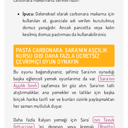
İpucu:
Geleneksel olarak carbonara makarna için
kullanılan et, guanciale adı verilen kurutulmuş
domuz yanağıdır. Ancak pancetta veya kalın
kesilmiş domuz pastırması da kullanabilirsiniz.
PASTA CARBONARA: SARA'NIN AŞÇILIK
KURSU GIBI DAHA FAZLA ÜCRETSIZ
ÇEVRIMIÇI OYUN OYNAYIN
Bu oyunu beğendiyseniz, şefimiz Sara'nın oynadığı
başka eğlenceli yemek oyunlarımız da var.
Sara'nın
Aşçılık Sınıfı
sayfamıza bir göz atın. Sara'nın tatlı
atıştırmalıklar, ana yemekler ve tatlılar için başka
birçok harika tarifi var ve bunları sizinle paylaşmaktan
her zaman mutluluk duyar.
Daha fazla İtalyan yemeği için Sara'
nın Tavuk
Fettuccine
'ini deneyin veya kremalı
Risotto