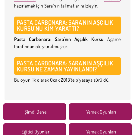
hazırlamak için Sara'nın talimatlarını izleyin.
PASTA CARBONARA: SARA'NIN AŞÇILIK
KURSU'NU KIM YARATTI?
Pasta Carbonara: Sara'nın Aşçılık Kursu
Agame
tarafından oluşturulmuştur.
PASTA CARBONARA: SARA'NIN AŞÇILIK
KURSU NE ZAMAN YAYINLANDI?
Bu oyun ilk olarak Ocak 2013'te piyasaya sürüldü.
Şimdi Dene
Yemek Oyunları
Eğitici Oyunlar
Yemek Oyunları