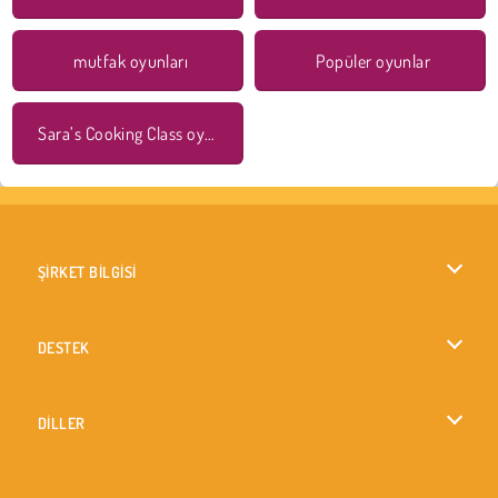
mutfak oyunları
Popüler oyunlar
Sara’s Cooking Class oyunları
ŞİRKET BİLGİSİ
Kullanım Koşulları
DESTEK
Gizlilik İlkesi
Yardım
DİLLER
Çerezler
English