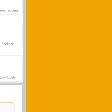
yve Toplama
Jackpot
ady Popular