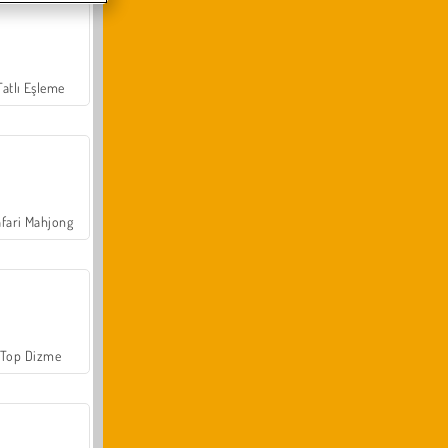
Tatlı Eşleme
fari Mahjong
Top Dizme