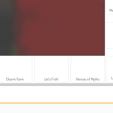
Me
L
Charm Farm
Let's Fish!
Heroes of Myths
Moda Prensesleri
Harvest Honors Classic