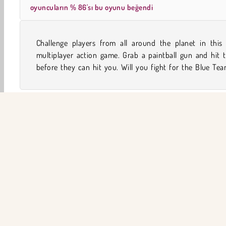
oyuncuların % 86'sı bu oyunu beğendi
Challenge players from all around the planet in this 
the Red Team in one of the exciting battle arenas that y
multiplayer action game. Grab a paintball gun and hit 
before they can hit you. Will you fight for the Blue Te
Aksiyon
Erkek
Komik
Çok Oyunculu
Boyam
ŞİR
Ku