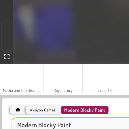
Masha and the Bear: Meadows
Royal Story
Scala 40
Modern Blocky Paint
Aksiyon Games
Sosyal İskambil
Trollface Quest: USA 2
Modern Blocky Paint