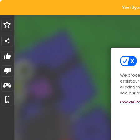
Yeni Oyu
We proces
assist ou
clicking t
see our p
Cookie Po