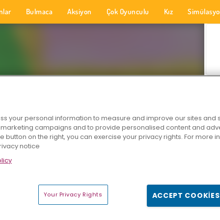
nlar
Bulmaca
Aksiyon
Çok Oyunculu
Kız
Simülasy
s your personal information to measure and improve our sites and s
r marketing campaigns and to provide personalised content and adver
he button on the right, you can exercise your privacy rights. For more 
rivacy notice
licy
Your Privacy Rights
ACCEPT COOKIES