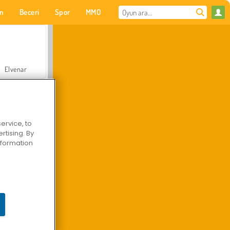
on
Beceri
Spor
MMO
Senin için
Elvenar
ervice, to
tising. By
Hastane Cerrah Doktor Oyunu
information
Arazi Aracı Tırmanışı 4x4