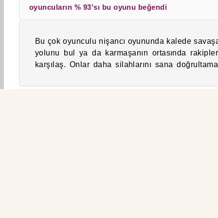
oyuncuların % 93'sı bu oyunu beğendi
Bu çok oyunculu nişancı oyununda kalede savaş
bir sürü boya topu ile onları saf dışı bırakabil
yolunu bul ya da karmaşanın ortasında rakipler
karşılaş. Onlar daha silahlarını sana doğrultam
3D
Aksiyon
Erkek
Eğlenceli
Çok Oyun
ŞİR
Kul
G