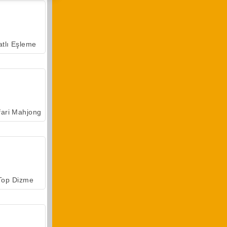
atlı Eşleme
fari Mahjong
Top Dizme