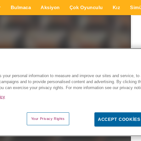
r
Bulmaca
Aksiyon
Çok Oyunculu
Kız
Simü
 your personal information to measure and improve our sites and service, to 
campaigns and to provide personalised content and advertising. By clicking t
you can exercise your privacy rights. For more information see our privacy not
icy
Your Privacy Rights
ACCEPT COOKIES