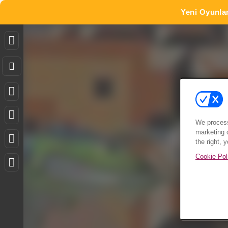
Yeni Oyunla
We process
marketing 
the right, 
Cookie Pol