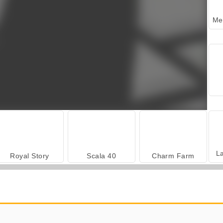
L
Royal Story
Scala 40
Charm Farm
Harvest Honors Classic
Farm Merge Valley