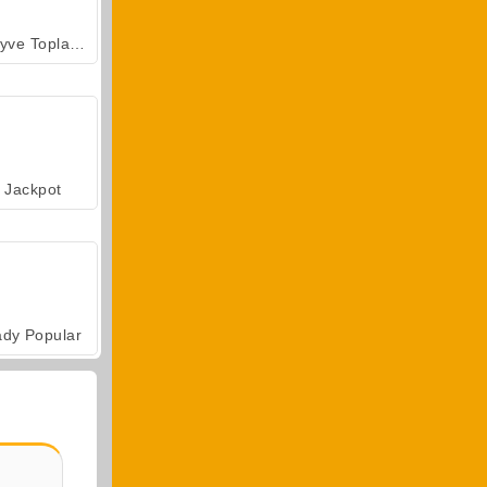
Meyve Toplama
Jackpot
ady Popular