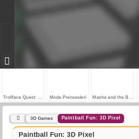
Trollface Quest: USA 2
Moda Prensesleri
Masha and the Bear: Meadows
Paintball Fun: 3D Pixel
3D Games
Let's Fish!
Sosyal İskambil
Paintball Fun: 3D Pixel