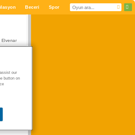
lasyon
Beceri
Spor
MMO
Senin için
Elvenar
assist our
he button on
Hastane Cerrah Doktor Oyunu
ice
Arazi Aracı Tırmanışı 4x4