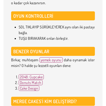
o kadar çok kazanırsın.
OYUN KONTROLLERI
SOL TIKLAYIP SÜRÜKLEYEREK aynı olan iki pastayı
bağla.
TUŞU BIRAKARAK onları birleştir.
BENZER OYUNLAR
Birkaç muhteşem
yemek oyunu
daha oynamak ister
misin? O halde şu lezzetli oyunları dene:
2048: Cupcake
Donuts Match
Cake Design
MERGE CAKES'I KIM GELIŞTIRDI?