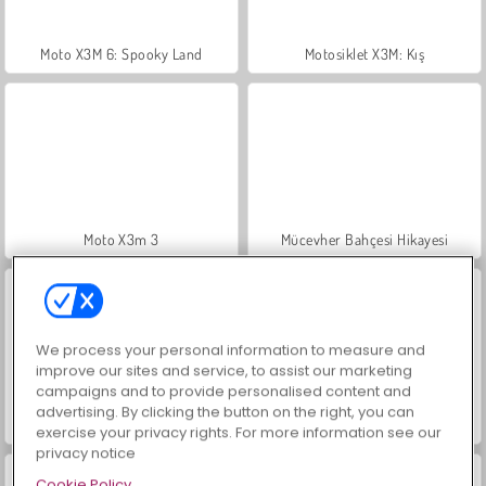
Moto X3M 6: Spooky Land
Motosiklet X3M: Kış
Moto X3m 3
Mücevher Bahçesi Hikayesi
We process your personal information to measure and
improve our sites and service, to assist our marketing
campaigns and to provide personalised content and
advertising. By clicking the button on the right, you can
İçecekleri Eşle
Büyük Mahjong Eşleme
exercise your privacy rights. For more information see our
privacy notice
Cookie Policy