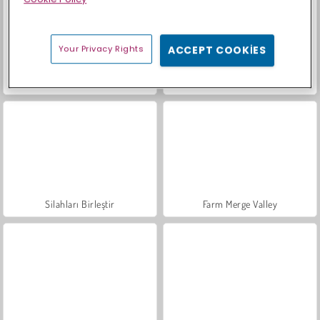
Your Privacy Rights
ACCEPT COOKIES
Trollface Quest: USA 2
Masha and the Bear: Meadows
Silahları Birleştir
Farm Merge Valley