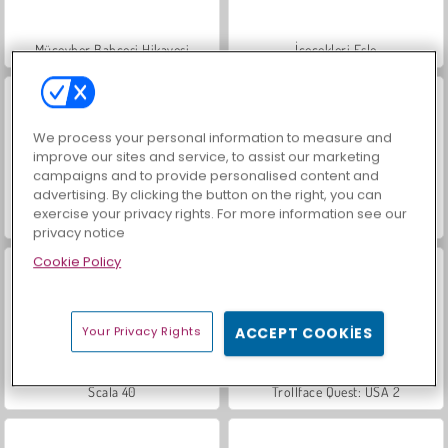
Mücevher Bahçesi Hikayesi
İçecekleri Eşle
We process your personal information to measure and
improve our sites and service, to assist our marketing
campaigns and to provide personalised content and
advertising. By clicking the button on the right, you can
exercise your privacy rights. For more information see our
Büyük Mahjong Eşleme
Masha and the Bear: Meadows
privacy notice
Cookie Policy
Your Privacy Rights
ACCEPT COOKIES
Scala 40
Trollface Quest: USA 2