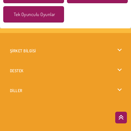
Tek Oyunculu Oyunlar
ŞİRKET BİLGİSİ
Kullanım Koşulları
DESTEK
Gizlilik İlkesi
Yardım
DİLLER
Çerezler
British English
Çerez Onayı
Русский