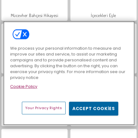
Mücevher Bahçesi Hikayesi
İçecekleri Eşle
We process your personal information to measure and
improve our sites and service, to assist our marketing
campaigns and to provide personalised content and
advertising. By clicking the button on the right, you can
Büyük Mahjong Eşleme
Trollface Quest: USA 2
exercise your privacy rights. For more information see our
privacy notice
Cookie Policy
Your Privacy Rights
ACCEPT COOKIES
Moda Prensesleri
Heroes of Myths