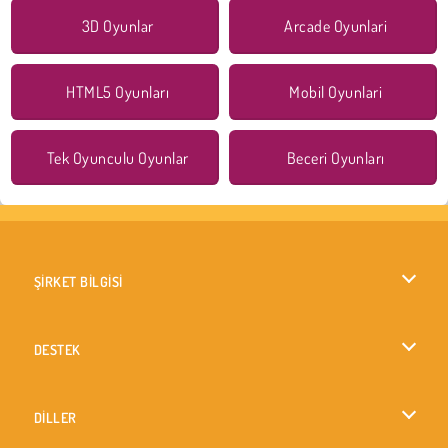
3D Oyunlar
Arcade Oyunlari
HTML5 Oyunları
Mobil Oyunlari
Tek Oyunculu Oyunlar
Beceri Oyunları
ŞİRKET BİLGİSİ
Kullanım Koşulları
DESTEK
Gizlilik İlkesi
Yardım
DİLLER