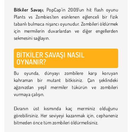
Bitkiler Savaşı
, PopCap'in 2009'un hit flash oyunu
Plants vs Zombies'ten esinlenen eğlenceli bir fizik
tabanlı bulmaca nişancı oyunudur. Zombileri öldürmek
için mermilerin duvarlardan ve diğer engellerden
sekmesini sağlayın.
BITKILER SAVAŞI NASIL
OYNANIR?
Bu oyunda, dünyayı zombilere karşı koruyan
kahraman bir mutant bitkisiniz. Çan şeklindeki
ağzınızdan yeşil mermiler tükürün ve zombileri
vurmaya çalışın.
Ekranın üst kısmında kaç merminiz olduğunu
görebilirsiniz. Her seviyeyi kazanmak için, cephaneniz
bitmeden önce tüm zombileri öldürmelisiniz.