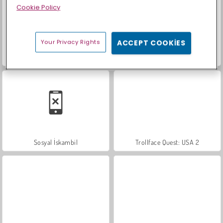
Cookie Policy
Your Privacy Rights
ACCEPT COOKIES
Masha and the Bear: Meadows
Farm Merge Valley
Sosyal İskambil
Trollface Quest: USA 2