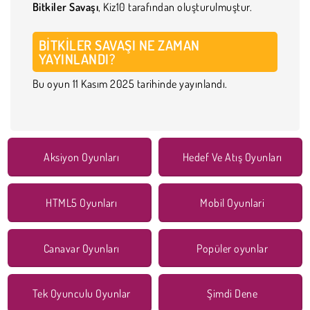
Bitkiler Savaşı
, Kiz10 tarafından oluşturulmuştur.
BITKILER SAVAŞI NE ZAMAN
YAYINLANDI?
Bu oyun 11 Kasım 2025 tarihinde yayınlandı.
Aksiyon Oyunları
Hedef Ve Atış Oyunları
HTML5 Oyunları
Mobil Oyunlari
Canavar Oyunları
Popüler oyunlar
Tek Oyunculu Oyunlar
Şimdi Dene