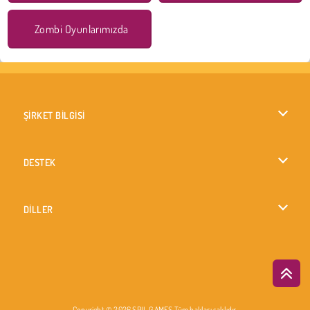
Zombi Oyunlarımızda
ŞİRKET BİLGİSİ
Kullanım Koşulları
DESTEK
Gizlilik İlkesi
Yardım
DİLLER
Çerezler
English
Çerez Onayı
British English
Copyright © 2026 SPIL GAMES Tüm hakları saklıdır.