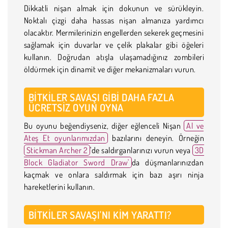
Dikkatli nişan almak için dokunun ve sürükleyin.
Noktalı çizgi daha hassas nişan almanıza yardımcı
olacaktır. Mermilerinizin engellerden sekerek geçmesini
sağlamak için duvarlar ve çelik plakalar gibi öğeleri
kullanın. Doğrudan atışla ulaşamadığınız zombileri
öldürmek için dinamit ve diğer mekanizmaları vurun.
BITKILER SAVAŞI GIBI DAHA FAZLA
ÜCRETSIZ OYUN OYNA
Bu oyunu beğendiyseniz, diğer eğlenceli Nişan
Al ve
Ateş Et oyunlarımızdan
bazılarını deneyin. Örneğin
Stickman Archer 2
'de saldırganlarınızı vurun veya
3D
Block Gladiator Sword Draw'
da düşmanlarınızdan
kaçmak ve onlara saldırmak için bazı aşırı ninja
hareketlerini kullanın.
BITKILER SAVAŞI'NI KIM YARATTI?