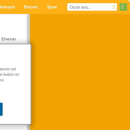
lasyon
Beceri
Spor
MMO
Senin için
Elvenar
assist our
he button on
Hastane Cerrah Doktor Oyunu
ice
Arazi Aracı Tırmanışı 4x4