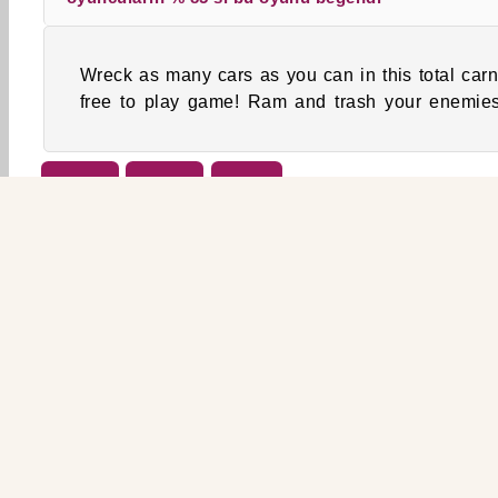
Wreck as many cars as you can in this total car
free to play game! Ram and trash your enemie
Erkek
Sürüş
Yarış
ŞİR
Kul
G