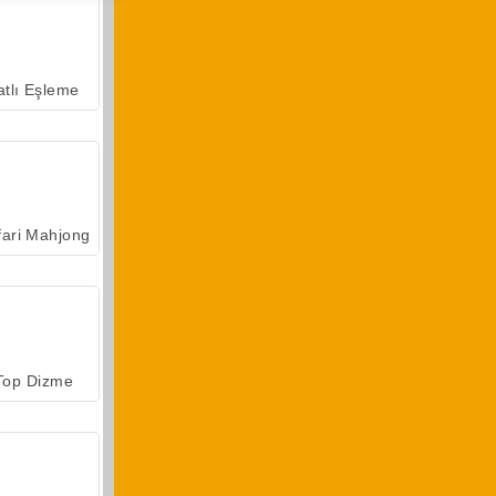
atlı Eşleme
fari Mahjong
Top Dizme