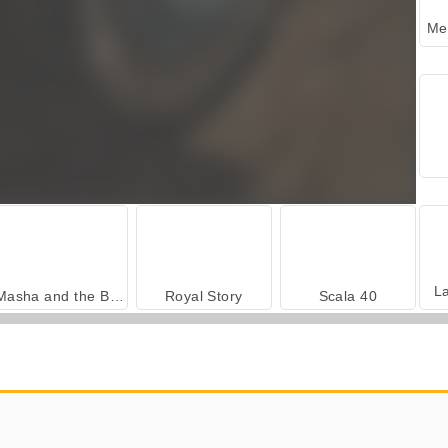
L
Masha and the Bear: Meadows
Royal Story
Scala 40
İçecekleri Eşle
Büyük Mahjong Eşleme