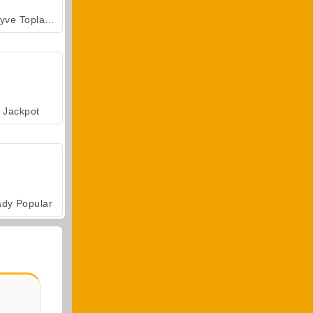
Meyve Toplama
Jackpot
ady Popular