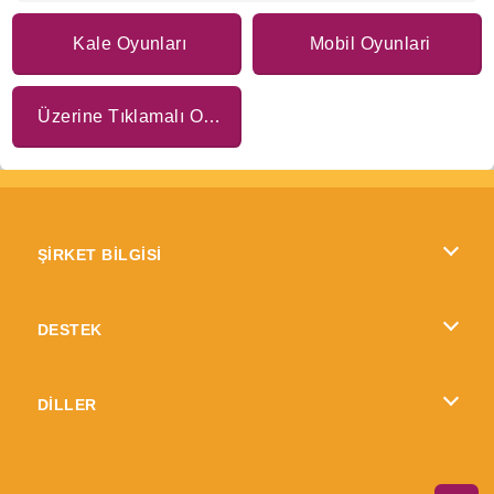
Kale Oyunları
Mobil Oyunlari
Üzerine Tıklamalı Oyunlar
ŞİRKET BİLGİSİ
Kullanım Koşulları
DESTEK
Gizlilik İlkesi
Yardım
DİLLER
Çerezler
British English