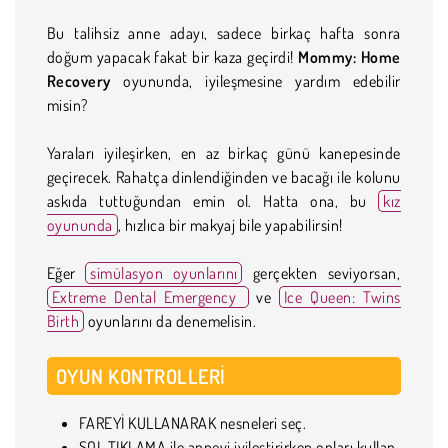
Bu talihsiz anne adayı, sadece birkaç hafta sonra
doğum yapacak fakat bir kaza geçirdi!
Mommy: Home
Recovery
oyununda, iyileşmesine yardım edebilir
misin?
Yaraları iyileşirken, en az birkaç günü kanepesinde
geçirecek. Rahatça dinlendiğinden ve bacağı ile kolunu
askıda tuttuğundan emin ol. Hatta ona, bu
kız
oyununda
, hızlıca bir makyaj bile yapabilirsin!
Eğer
simülasyon oyunlarını
gerçekten seviyorsan,
Extreme Dental Emergency
ve
Ice Queen: Twins
Birth
oyunlarını da denemelisin.
OYUN KONTROLLERI
FAREYİ KULLANARAK nesneleri seç.
SOL TIKLAMA ile anneyi iyileştirirken onları kullan.