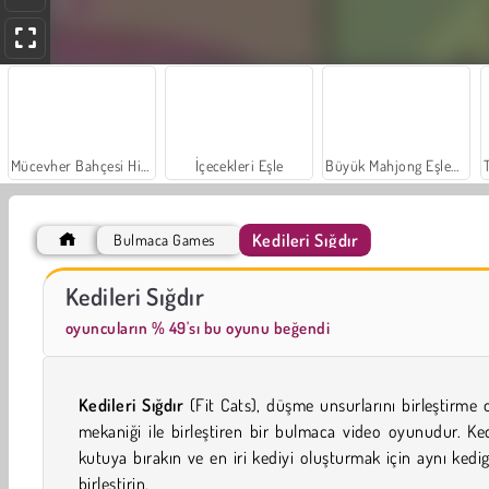
Mücevher Bahçesi Hikayesi
İçecekleri Eşle
Büyük Mahjong Eşleme
Kedileri Sığdır
Bulmaca Games
Sosyal İskambil
Moda Prensesleri
Kedileri Sığdır
oyuncuların % 49'sı bu oyunu beğendi
Kedileri Sığdır
(Fit Cats), düşme unsurlarını birleştirme
mekaniği ile birleştiren bir bulmaca video oyunudur. Ked
kutuya bırakın ve en iri kediyi oluşturmak için aynı kedigi
birleştirin.