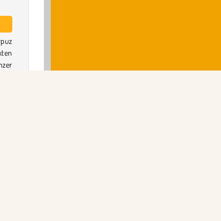
rpuz
kten
zer
maca
n.