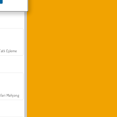
Arazi Aracı Tırmanışı 4x4
Tatlı Eşleme
fari Mahjong