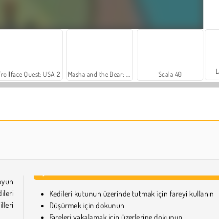
L
Trollface Quest: USA 2
Masha and the Bear: Meadows
Scala 40
Farm Merge Valley
Harvest Honors Classic
 oyun
ileri
Kedileri kutunun üzerinde tutmak için fareyi kullanın
lleri
Düşürmek için dokunun
Fareleri yakalamak için üzerlerine dokunun