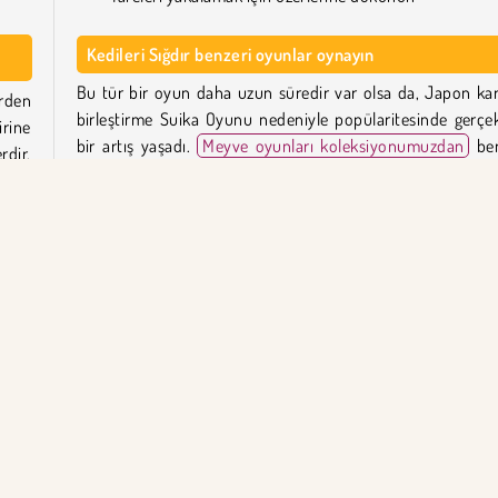
Kedileri Sığdır benzeri oyunlar oynayın
Bu tür bir oyun daha uzun süredir var olsa da, Japon ka
rden
birleştirme Suika Oyunu nedeniyle popülaritesinde gerçe
irine
bir artış yaşadı.
Meyve oyunları koleksiyonumuzdan
ben
rdir.
bir oyunda
Meyveleri
Birleştirmeyi deneyin. Ya da
bul
oyunları kataloğumuzdan
farklı bir meydan okuma deneyi
nları
Kedileri Sığdır'i kim yarattı?
erse
Kedileri Sığdır Physical Form tarafından oluşturulmuştur.
nlar
Kedileri Sığdır ilk ne zaman yayınlandı?
Bu oyun ilk olarak 21 Aralık 2023 tarihinde yayınlandı.