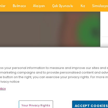
nlar
Bulmaca
Aksiyon
Çok Oyunculu
Kız
Simülasy
s your personal information to measure and improve our sites and s
r marketing campaigns and to provide personalised content and adver
he button on the right, you can exercise your privacy rights. For more 
rivacy notice
licy
Your Privacy Rights
ACCEPT COOKIES