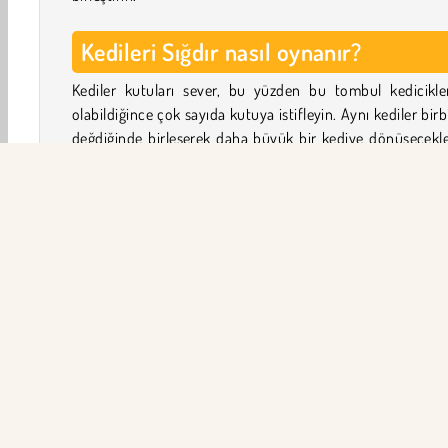
Kedileri Sığdır nasıl oynanır?
Kediler kutuları sever, bu yüzden bu tombul kedicikle
olabildiğince çok sayıda kutuya istifleyin. Aynı kediler birb
değdiğinde birleşerek daha büyük bir kediye dönüşecekle
Kaç tane renkli kediciğin kilidini açabilirsiniz?
Yine de kedilerin kutunun içinde kaldığından emin olun. O
çok yükseğe dizerseniz ve biri kenardan yuvarlanıp düş
oyunu kaybedersiniz.
Fareyi her ortaya çıktığında yakalayarak ekstra pua
kazanın.
Oyun Kontrolleri