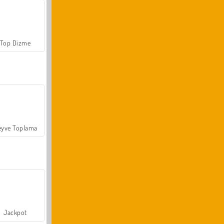
Top Dizme
yve Toplama
Jackpot