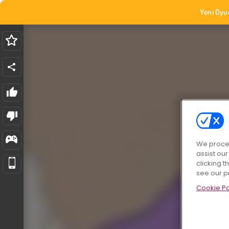
Yeni Oyu
We proces
assist ou
clicking t
see our p
Cookie Po