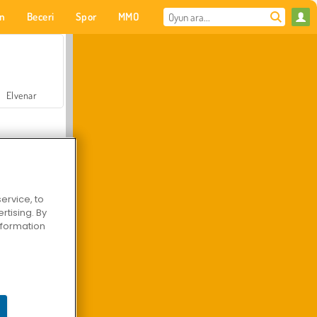
on
Beceri
Spor
MMO
Senin için
Elvenar
ervice, to
tising. By
Hastane Cerrah Doktor Oyunu
information