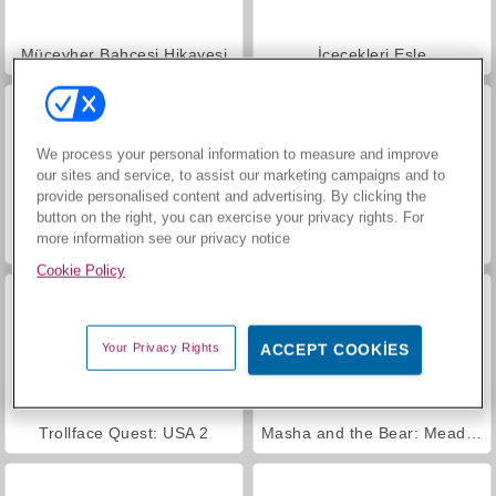
Mücevher Bahçesi Hikayesi
İçecekleri Eşle
We process your personal information to measure and improve
our sites and service, to assist our marketing campaigns and to
provide personalised content and advertising. By clicking the
button on the right, you can exercise your privacy rights. For
more information see our privacy notice
Büyük Mahjong Eşleme
Harvest Honors Classic
Cookie Policy
Your Privacy Rights
ACCEPT COOKIES
Trollface Quest: USA 2
Masha and the Bear: Meadows