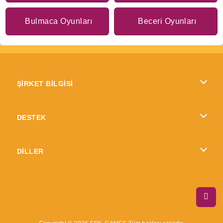
Bulmaca Oyunları
Beceri Oyunları
ŞİRKET BİLGİSİ
Kullanım Koşulları
DESTEK
Gizlilik İlkesi
Yardım
DİLLER
Çerezler
English
Çerez Onayı
British English