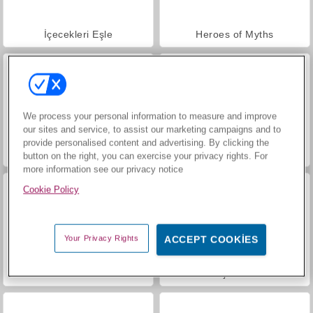
İçecekleri Eşle
Heroes of Myths
We process your personal information to measure and improve
our sites and service, to assist our marketing campaigns and to
provide personalised content and advertising. By clicking the
Mücevher Bahçesi Hikayesi
Trollface Quest: USA 2
button on the right, you can exercise your privacy rights. For
more information see our privacy notice
Cookie Policy
Your Privacy Rights
ACCEPT COOKIES
Masha and the Bear: Meadows
Ninja Miner